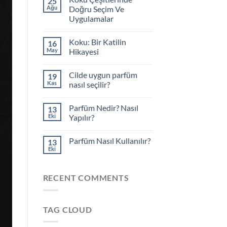
25
Ağu
Doğru Seçim Ve
Uygulamalar
Yorum
yok
Koku: Bir Katilin
16
Koku
Çeşitlerinde
May
Hikayesi
Doğru
Seçim
Yorum
Ve
yok
Cilde uygun parfüm
19
Uygulamalar
Koku:
Bir
Kas
nasıl seçilir?
Katilin
Hikayesi
Yorum
yok
Parfüm Nedir? Nasıl
13
Cilde
uygun
Eki
Yapılır?
parfüm
nasıl
Yorum
seçilir?
yok
Parfüm Nasıl Kullanılır?
13
Parfüm
Nedir?
Eki
Yorum
Nasıl
yok
Yapılır?
Parfüm
Nasıl
RECENT COMMENTS
Kullanılır?
TAG CLOUD