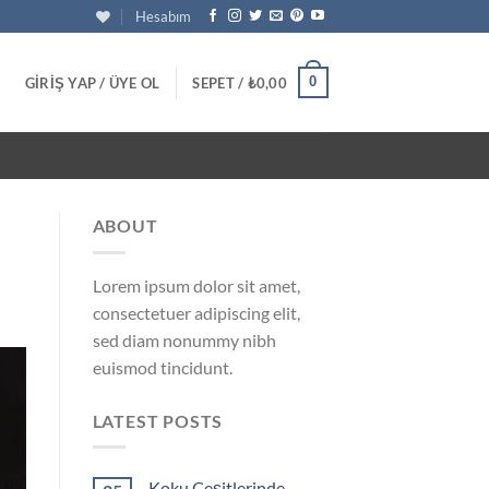
Hesabım
0
GIRIŞ YAP / ÜYE OL
SEPET /
₺
0,00
ABOUT
Lorem ipsum dolor sit amet,
consectetuer adipiscing elit,
sed diam nonummy nibh
euismod tincidunt.
LATEST POSTS
Koku Çeşitlerinde