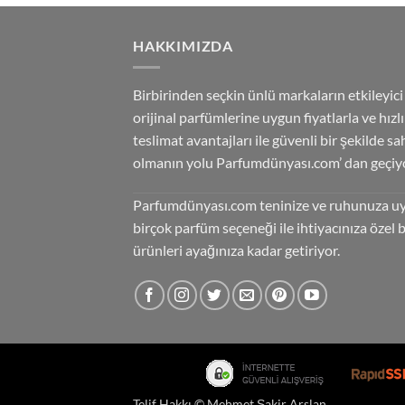
HAKKIMIZDA
Birbirinden seçkin ünlü markaların etkileyici
orijinal parfümlerine uygun fiyatlarla ve hızlı
teslimat avantajları ile güvenli bir şekilde sa
olmanın yolu Parfumdünyası.com’ dan geçiyo
Parfumdünyası.com teninize ve ruhunuza u
birçok parfüm seçeneği ile ihtiyacınıza özel 
ürünleri ayağınıza kadar getiriyor.
Telif Hakkı ©
Mehmet Şakir Arslan
.