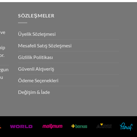
SÖZLEŞMELER
 ve
Üyelik Sözleşmesi
Mesafeli Satış Sözleşmesi
hip
r.
Gizlilik Politikası
Güvenli Alışveriş
ygun
bu
Ödeme Seçenekleri
Değişim & İade