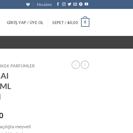
Hesabım
0
GIRIŞ YAP / ÜYE OL
SEPET /
₺
0,00
RKEK PARFÜMLER
AI
0ML
M
Şu
0
andaki
ılışta meyveli
0.
fiyat: