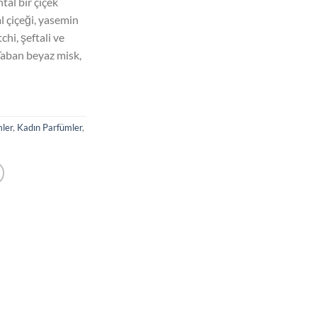
tal bir çiçek
₺1.650,00.
 çiçeği, yasemin
chi, şeftali ve
 Taban beyaz misk,
ler
,
Kadın Parfümler
,