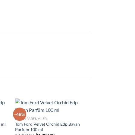
-48%
-21%
ek
İstek
KADIN PARFÜMLER
eme
Listeme
 ml
Tom Ford Velvet Orchid Edp Bayan
le
Ekle
Yeni
Parfüm 100 ml
Orijinal
Şu