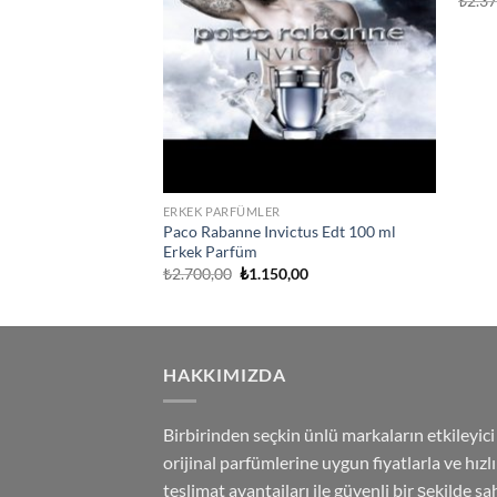
₺
2.3
ERKEK PARFÜMLER
Paco Rabanne Invictus Edt 100 ml
Erkek Parfüm
Orijinal
Şu
₺
2.700,00
₺
1.150,00
fiyat:
andaki
₺2.700,00.
fiyat:
₺1.150,00.
HAKKIMIZDA
Birbirinden seçkin ünlü markaların etkileyici
orijinal parfümlerine uygun fiyatlarla ve hızlı
teslimat avantajları ile güvenli bir şekilde sa