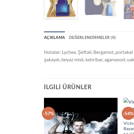
AÇIKLAMA
DEĞERLENDIRMELER (0)
Notalar: Lychee, Şeftali, Bergamot, portakal
şakayık, beyaz misk, kehribar, agarwood, o
İLGILI ÜRÜNLER
-57%
-54%
İstek
KADI
Listeme
Victo
Ekle
Baya