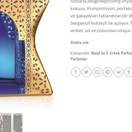
notlarla zenginleştirilmiş oryan
kokusu. Kompozisyon, portakal
ve şakayıkları tatlandıran bir lit
bergamot kokteyli ile açılıyor.
amber, ud ve yosundan oluşur.
Stokta yok
Kategoriler:
Bond no.9
,
Erkek Parfüm
Parfümler