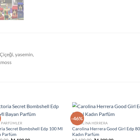
 Çiçeği, yasemin,
akmoss
-46%
İstek
İst
N PARFÜMLER
CAROLINA HERRERA
Listeme
List
ria Secret Bombshell Edp 100 Ml
Carolina Herrera Good Girl Edp 80
Ekle
Ek
n Parfüm
Kadın Parfüm
Orijinal
Şu
Orijinal
Şu