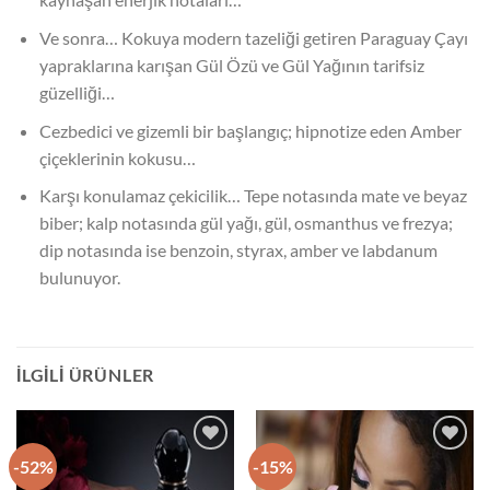
Ve sonra… Kokuya modern tazeliği getiren Paraguay Çayı
yapraklarına karışan Gül Özü ve Gül Yağının tarifsiz
güzelliği…
Cezbedici ve gizemli bir başlangıç; hipnotize eden Amber
çiçeklerinin kokusu…
Karşı konulamaz çekicilik… Tepe notasında mate ve beyaz
biber; kalp notasında gül yağı, gül, osmanthus ve frezya;
dip notasında ise benzoin, styrax, amber ve labdanum
bulunuyor.
İLGILI ÜRÜNLER
-52%
-15%
İstek
İstek
Listeme
Listeme