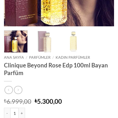
ANA SAYFA
/
PARFÜMLER
/
KADIN PARFÜMLER
Clinique Beyond Rose Edp 100ml Bayan
Parfüm
Orijinal
Şu
6.999,00
5.300,00
₺
₺
fiyat:
andaki
Clinique Beyond Rose Edp 100ml Bayan Parfüm adet
₺6.999,00.
fiyat: