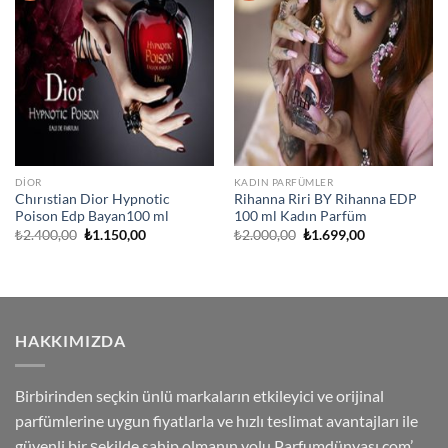
Ekle
Ekle
DIOR
KADIN PARFÜMLER
Chırıstian Dior Hypnotic
Rihanna Riri BY Rihanna EDP
Poison Edp Bayan100 ml
100 ml Kadın Parfüm
Orijinal
Şu
Orijinal
Şu
₺
2.400,00
₺
1.150,00
₺
2.000,00
₺
1.699,00
fiyat:
andaki
fiyat:
andaki
₺2.400,00.
fiyat:
₺2.000,00.
fiyat:
₺1.150,00.
₺1.699,00.
HAKKIMIZDA
Birbirinden seçkin ünlü markaların etkileyici ve orijinal
parfümlerine uygun fiyatlarla ve hızlı teslimat avantajları ile
güvenli bir şekilde sahip olmanın yolu Parfumdünyası.com’