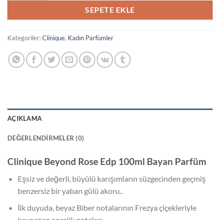
₺5.300,00.
SEPETE EKLE
Kategoriler:
Clinique
,
Kadın Parfümler
AÇIKLAMA
DEĞERLENDIRMELER (0)
Clinique Beyond Rose Edp 100ml Bayan Parfüm
Eşsiz ve değerli, büyülü karışımların süzgecinden geçmiş
benzersiz bir yaban gülü akoru..
İlk duyuda, beyaz Biber notalarının Frezya çiçekleriyle
kaynaşan enerjik notaları…