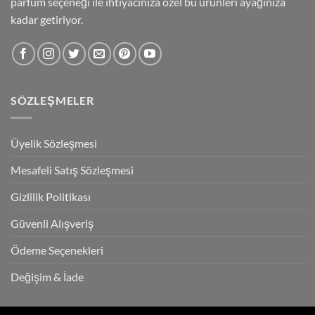
parfüm seçeneği ile ihtiyacınıza özel bu ürünleri ayağınıza
kadar getiriyor.
SÖZLEŞMELER
Üyelik Sözleşmesi
Mesafeli Satış Sözleşmesi
Gizlilik Politikası
Güvenli Alışveriş
Ödeme Seçenekleri
Değişim & İade