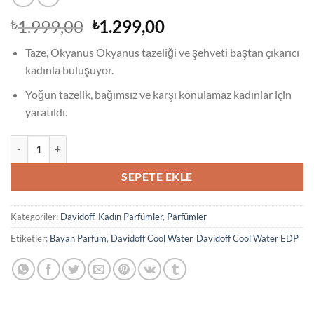
Orijinal
Şu
1.999,00
1.299,00
₺
₺
fiyat:
andaki
Taze, Okyanus Okyanus tazeliği ve şehveti baştan çıkarıcı
₺1.999,00.
fiyat:
kadınla buluşuyor.
₺1.299,00.
Yoğun tazelik, bağımsız ve karşı konulamaz kadınlar için
yaratıldı.
Davidoff Cool Water EDT 100 ml Bayan Parfüm adet
SEPETE EKLE
Kategoriler:
Davidoff
,
Kadın Parfümler
,
Parfümler
Etiketler:
Bayan Parfüm
,
Davidoff Cool Water
,
Davidoff Cool Water EDP