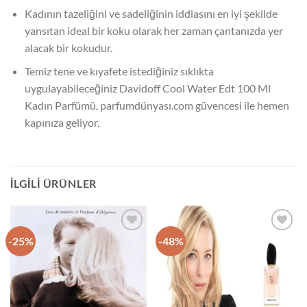
Kadının tazeliğini ve sadeliğinin iddiasını en iyi şekilde
yansıtan ideal bir koku olarak her zaman çantanızda yer
alacak bir kokudur.
Temiz tene ve kıyafete istediğiniz sıklıkta
uygulayabileceğiniz Davidoff Cool Water Edt 100 Ml
Kadın Parfümü, parfumdünyası.com güvencesi ile hemen
kapınıza geliyor.
İLGILI ÜRÜNLER
-25%
-48%
İstek
İstek
Listeme
Listeme
Ekle
Ekle