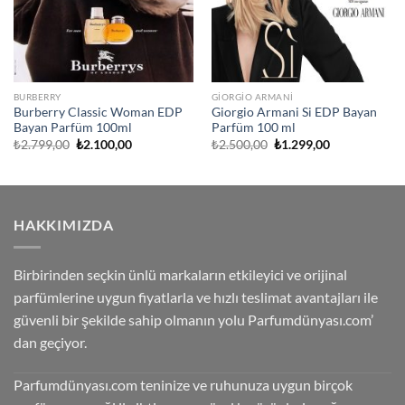
BURBERRY
GIORGIO ARMANI
Burberry Classic Woman EDP
Giorgio Armani Si EDP Bayan
Bayan Parfüm 100ml
Parfüm 100 ml
Orijinal
Şu
Orijinal
Şu
₺
2.799,00
₺
2.100,00
₺
2.500,00
₺
1.299,00
fiyat:
andaki
fiyat:
andaki
₺2.799,00.
fiyat:
₺2.500,00.
fiyat:
₺2.100,00.
₺1.299,00.
HAKKIMIZDA
Birbirinden seçkin ünlü markaların etkileyici ve orijinal
parfümlerine uygun fiyatlarla ve hızlı teslimat avantajları ile
güvenli bir şekilde sahip olmanın yolu Parfumdünyası.com’
dan geçiyor.
Parfumdünyası.com teninize ve ruhunuza uygun birçok