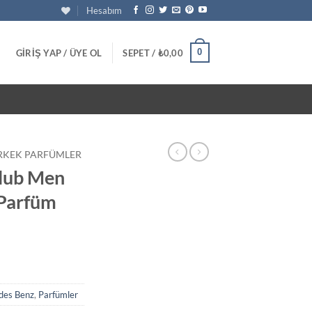
Hesabım
0
GIRIŞ YAP / ÜYE OL
SEPET /
₺
0,00
RKEK PARFÜMLER
lub Men
 Parfüm
u
daki
at:
10,00.
des Benz
,
Parfümler