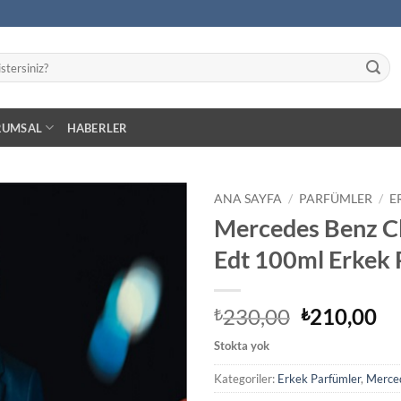
RUMSAL
HABERLER
ANA SAYFA
/
PARFÜMLER
/
E
Mercedes Benz C
İstek
Edt 100ml Erkek
Listeme
Ekle
Orijinal
Ş
230,00
210,00
₺
₺
fiyat:
an
Stokta yok
₺230,00.
fiy
₺2
Kategoriler:
Erkek Parfümler
,
Merce