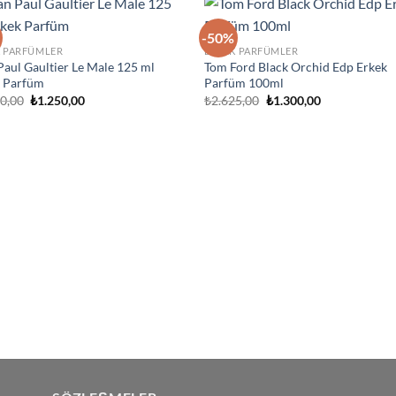
-50%
İstek
İst
K PARFÜMLER
ERKEK PARFÜMLER
Listeme
List
Paul Gaultier Le Male 125 ml
Tom Ford Black Orchid Edp Erkek
Ekle
Ek
k Parfüm
Parfüm 100ml
Orijinal
Şu
Orijinal
Şu
00,00
₺
1.250,00
₺
2.625,00
₺
1.300,00
fiyat:
andaki
fiyat:
andaki
₺3.200,00.
fiyat:
₺2.625,00.
fiyat:
₺1.250,00.
₺1.300,00.