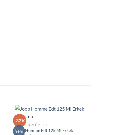
-32%
-47%
ek
İstek
ERKEK PARFÜMLER
eme
Listeme
Joop Homme Edt 125 Ml Erkek
le
Ekle
Yeni