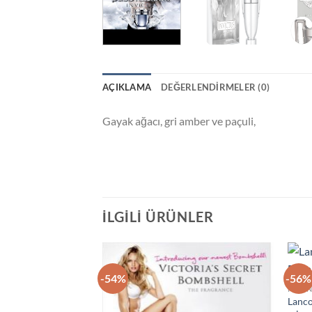
AÇIKLAMA
DEĞERLENDIRMELER (0)
Gayak ağacı, gri amber ve paçuli,
İLGILI ÜRÜNLER
-54%
-56%
İstek
KADI
Listeme
Lanco
Ekle