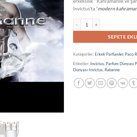
erkeksilik “Kahramanlık ve ş
Invictus’ta “
modern kahramanl
Paco Rabanne Invictus İntense Ed
SEPETE EKL
Kategoriler:
Erkek Parfümler
,
Paco 
Etiketler:
Invictus
,
Parfüm Dünyası 
Dünyası-Invictus
,
Rabanne