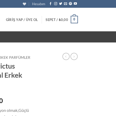
Hesabım
0
GIRIŞ YAP / ÜYE OL
SEPET /
₺
0,00
RKEK PARFÜMLER
ictus
l Erkek
Şu
0
andaki
iyon olmak,Güçlü
0.
fiyat: