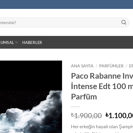
RUMSAL
HABERLER
ANA SAYFA
/
PARFÜMLER
/
E
Paco Rabanne Inv
İstek
İntense Edt 100 m
Listeme
Ekle
Parfüm
Orijinal
1.900,00
1.100,0
₺
₺
fiyat:
Her erkeğin hayali olan Şamp
₺1.900,0