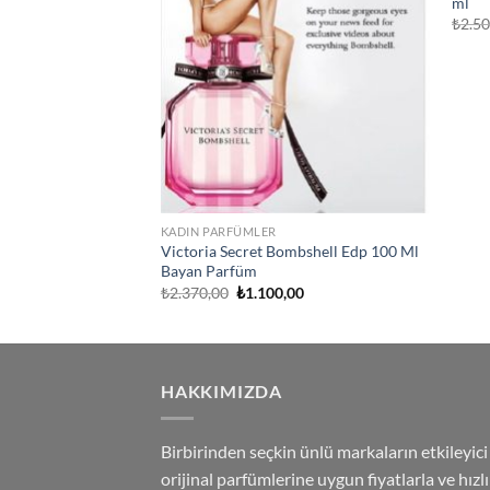
ml
₺
2.5
KADIN PARFÜMLER
Victoria Secret Bombshell Edp 100 Ml
Bayan Parfüm
Orijinal
Şu
₺
2.370,00
₺
1.100,00
fiyat:
andaki
₺2.370,00.
fiyat:
₺1.100,00.
HAKKIMIZDA
Birbirinden seçkin ünlü markaların etkileyici
orijinal parfümlerine uygun fiyatlarla ve hızlı