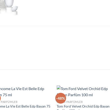
-48%
İstek
İst
N PARFÜMLER
KADIN PARFÜMLER
Listeme
List
me La Vie Est Belle Edp Bayan 75
Tom Ford Velvet Orchid Edp Bayan
Ekle
Ek