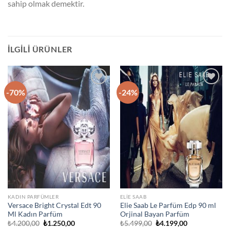
sahip olmak demektir.
İLGILI ÜRÜNLER
-70%
-24%
İstek
İstek
Listeme
Listeme
Ekle
Ekle
KADIN PARFÜMLER
ELIE SAAB
Versace Bright Crystal Edt 90
Elie Saab Le Parfüm Edp 90 ml
Ml Kadın Parfüm
Orjinal Bayan Parfüm
Orijinal
Şu
Orijinal
Şu
₺
4.200,00
₺
1.250,00
₺
5.499,00
₺
4.199,00
fiyat:
andaki
fiyat:
andaki