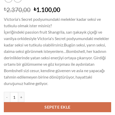
Orijinal
Şu
2.370,00
1.100,00
₺
₺
fiyat:
andaki
Victoria's Secret podyumundaki melekler kadar seksi ve
₺2.370,00.
fiyat:
tutkulu olmak ister misiniz?
₺1.100,00.
İçeriğindeki passion fruit Shangrila, sarı şakayık çiçeği ve
vanilya orkidesiyle Victoria's Secret podyumundaki melekler
kadar seksi ve tutkulu olabilirsiniz.Bugün seksi, yarın seksi,
daima seksi görünmek isteyenlere…Bombshell, her kadının
derinliklerinde yatan seksi enerjiyi ortaya çıkarıyor. Girdiği
ortamı bir gülümseme ve göz kırpması ile aydınlatan
Bombshell sizi cesur, kendine güvenen ve asla ne yapacağı
tahmin edilemeyen birine dönüştürüyor, hayattaki
duruşunuz haline geliyor.
Victoria Secret Bombshell Edp 100 Ml Bayan Parfüm adet
SEPETE EKLE