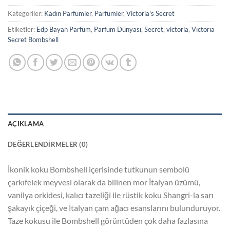
Kategoriler:
Kadın Parfümler
,
Parfümler
,
Victoria's Secret
Etiketler:
Edp Bayan Parfüm
,
Parfum Dünyası
,
Secret
,
victoria
,
Vıctorıa
Secret Bombshell
AÇIKLAMA
DEĞERLENDIRMELER (0)
İkonik koku Bombshell içerisinde tutkunun sembolü
çarkıfelek meyvesi olarak da bilinen mor İtalyan üzümü,
vanilya orkidesi, kalıcı tazeliği ile rüstik koku Shangri-la sarı
şakayık çiçeği, ve İtalyan çam ağacı esanslarını bulunduruyor.
Taze kokusu ile Bombshell görüntüden çok daha fazlasına