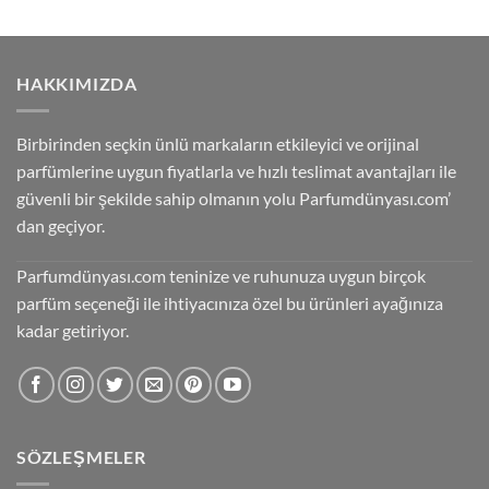
₺4.200,00.
fiyat:
₺5.499,00.
fiyat:
₺1.250,00.
₺4.199,00.
HAKKIMIZDA
Birbirinden seçkin ünlü markaların etkileyici ve orijinal
parfümlerine uygun fiyatlarla ve hızlı teslimat avantajları ile
güvenli bir şekilde sahip olmanın yolu Parfumdünyası.com’
dan geçiyor.
Parfumdünyası.com teninize ve ruhunuza uygun birçok
parfüm seçeneği ile ihtiyacınıza özel bu ürünleri ayağınıza
kadar getiriyor.
SÖZLEŞMELER