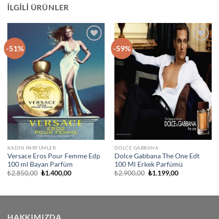
İLGILI ÜRÜNLER
-51%
-59%
İstek
İstek
Listeme
Listeme
Ekle
Ekle
KADIN PARFÜMLER
DOLCE GABBANA
Versace Eros Pour Femme Edp
Dolce Gabbana The One Edt
100 ml Bayan Parfüm
100 Ml Erkek Parfümü
Orijinal
Şu
Orijinal
Şu
₺
2.850,00
₺
1.400,00
₺
2.900,00
₺
1.199,00
fiyat:
andaki
fiyat:
andaki
₺2.850,00.
fiyat:
₺2.900,00.
fiyat:
₺1.400,00.
₺1.199,00.
HAKKIMIZDA