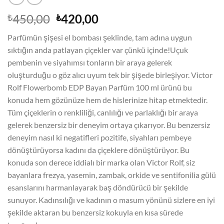
Orijinal
Şu
450,00
420,00
₺
₺
fiyat:
andaki
Parfümün şişesi el bombası şeklinde, tam adına uygun
₺450,00.
fiyat:
sıktığın anda patlayan çiçekler var çünkü içinde!Uçuk
₺420,00.
pembenin ve siyahımsı tonların bir araya gelerek
oluşturduğu o göz alıcı uyum tek bir şişede birleşiyor. Victor
Rolf Flowerbomb EDP Bayan Parfüm 100 ml ürünü bu
konuda hem gözünüze hem de hislerinize hitap etmektedir.
Tüm çiçeklerin o renkliliği, canlılığı ve parlaklığı bir araya
gelerek benzersiz bir deneyim ortaya çıkarıyor. Bu benzersiz
deneyim nasıl ki negatifleri pozitife, siyahları pembeye
dönüştürüyorsa kadını da çiçeklere dönüştürüyor. Bu
konuda son derece iddialı bir marka olan Victor Rolf, siz
bayanlara frezya, yasemin, zambak, orkide ve sentifonilia gülü
esanslarını harmanlayarak baş döndürücü bir şekilde
sunuyor. Kadınsılığı ve kadının o masum yönünü sizlere en iyi
şekilde aktaran bu benzersiz kokuyla en kısa sürede