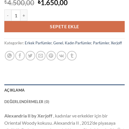
Orijinal
Şu
4.500,00
1.650,00
₺
₺
fiyat:
andaki
Xerjoff Alexandria II EDP 100ml Unisex Parfüm adet
₺4.500,00.
fiyat:
₺1.650,00.
SEPETE EKLE
Kategoriler:
Erkek Parfümler
,
Genel
,
Kadın Parfümler
,
Parfümler
,
Xerjoff
AÇIKLAMA
DEĞERLENDIRMELER (0)
Alexandria II by Xerjoff
, kadınlar ve erkekler için bir
Oriental Woody kokusu. Alexandria II , 2012’de piyasaya