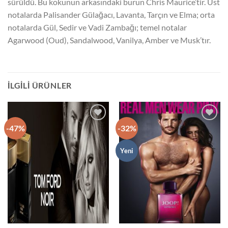
sürüldü. Bu kokunun arkasındaki burun Chris Maurice’tir. Üst
notalarda Palisander Gülağacı, Lavanta, Tarçın ve Elma; orta
notalarda Gül, Sedir ve Vadi Zambağı; temel notalar
Agarwood (Oud), Sandalwood, Vanilya, Amber ve Musk’tır.
İLGILI ÜRÜNLER
-47%
-32%
İstek
İstek
Listeme
Listeme
Ekle
Ekle
Yeni