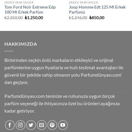
ERKEK PARFÜMLER
ERKEK PARFÜMLER
Tom Ford Noir Extreme Edp
Joop Homme Edt 125 Ml Erkek
100 Ml Erkek Parfüm
Parfümü
Orijinal
Şu
Orijinal
Şu
₺
2.350,00
₺
1.250,00
₺
1.246,00
₺
850,00
fiyat:
andaki
fiyat:
andaki
₺2.350,00.
fiyat:
₺1.246,00.
fiyat:
₺1.250,00.
₺850,00.
HAKKIMIZDA
Birbirinden seçkin ünlü markaların etkileyici ve orijinal
parfümlerine uygun fiyatlarla ve hızlı teslimat avantajları ile
güvenli bir şekilde sahip olmanın yolu Parfumdünyası.com’
dan geçiyor.
Parfumdünyası.com teninize ve ruhunuza uygun birçok
parfüm seçeneği ile ihtiyacınıza özel bu ürünleri ayağınıza
kadar getiriyor.