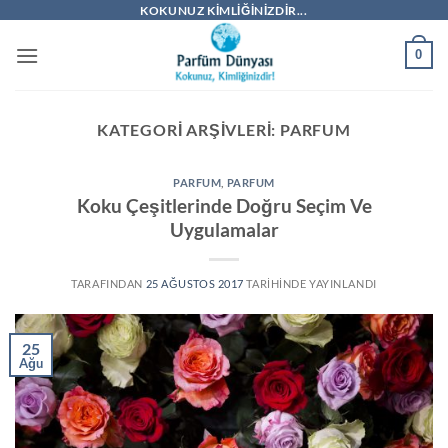
İçeriğe
KOKUNUZ KIMLIĞINIZDIR...
atla
0
KATEGORI ARŞIVLERI:
PARFUM
PARFUM
,
PARFUM
Koku Çeşitlerinde Doğru Seçim Ve
Uygulamalar
TARAFINDAN
25 AĞUSTOS 2017
TARIHINDE YAYINLANDI
25
Ağu