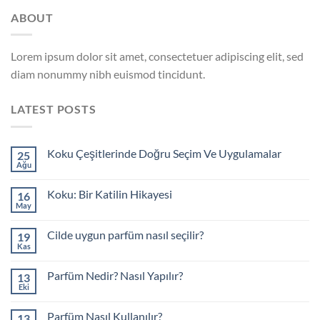
ABOUT
Lorem ipsum dolor sit amet, consectetuer adipiscing elit, sed
diam nonummy nibh euismod tincidunt.
LATEST POSTS
Koku Çeşitlerinde Doğru Seçim Ve Uygulamalar
25
Ağu
Yorum
yok
Koku
Koku: Bir Katilin Hikayesi
16
Çeşitlerinde
Doğru
May
Yorum
Seçim
yok
Ve
Koku:
Uygulamalar
Cilde uygun parfüm nasıl seçilir?
19
Bir
Katilin
Kas
Yorum
Hikayesi
yok
Cilde
Parfüm Nedir? Nasıl Yapılır?
13
uygun
parfüm
Eki
Yorum
nasıl
yok
seçilir?
Parfüm
Parfüm Nasıl Kullanılır?
13
Nedir?