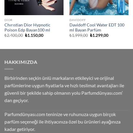
DIOR
DAVIDOFF
Chırıstian Dior Hypnotic
Davidoff Cool Water EDT 100
Poison Edp Bayan100 ml
ml Bayan Parfüm
Orijinal
Şu
Orijinal
Şu
₺
2.400,00
₺
1.150,00
₺
1.999,00
₺
1.299,00
fiyat:
andaki
fiyat:
andaki
₺2.400,00.
fiyat:
₺1.999,00.
fiyat:
₺1.150,00.
₺1.299,00.
HAKKIMIZDA
Birbirinden seçkin ünlü markaların etkileyici ve orijinal
parfümlerine uygun fiyatlarla ve hızlı teslimat avantajları ile
güvenli bir şekilde sahip olmanın yolu Parfumdünyası.com’
dan geçiyor.
Parfumdünyası.com teninize ve ruhunuza uygun birçok
parfüm seçeneği ile ihtiyacınıza özel bu ürünleri ayağınıza
kadar getiriyor.