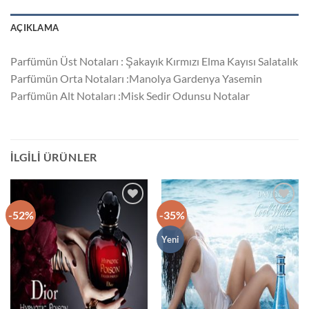
AÇIKLAMA
Parfümün Üst Notaları : Şakayık Kırmızı Elma Kayısı Salatalık
Parfümün Orta Notaları :Manolya Gardenya Yasemin
Parfümün Alt Notaları :Misk Sedir Odunsu Notalar
İLGILI ÜRÜNLER
-52%
-35%
İstek
İstek
Listeme
Listeme
Ekle
Ekle
Yeni