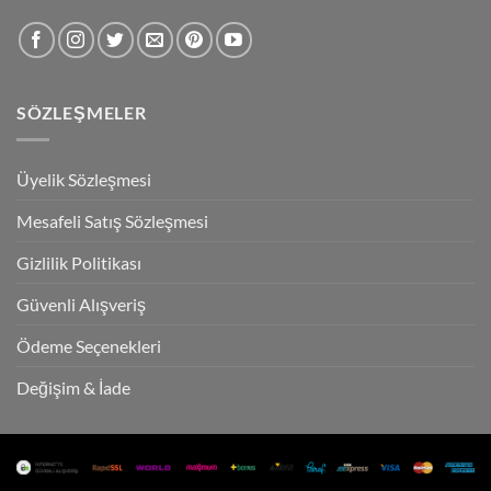
SÖZLEŞMELER
Üyelik Sözleşmesi
Mesafeli Satış Sözleşmesi
Gizlilik Politikası
Güvenli Alışveriş
Ödeme Seçenekleri
Değişim & İade