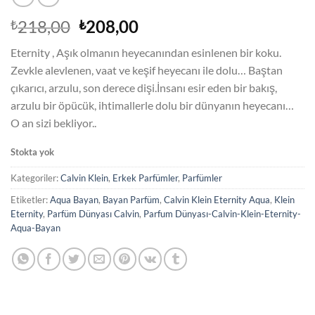
Orijinal
Şu
218,00
208,00
₺
₺
fiyat:
andaki
Eternity , Aşık olmanın heyecanından esinlenen bir koku.
₺218,00.
fiyat:
Zevkle alevlenen, vaat ve keşif heyecanı ile dolu… Baştan
₺208,00.
çıkarıcı, arzulu, son derece dişi.İnsanı esir eden bir bakış,
arzulu bir öpücük, ihtimallerle dolu bir dünyanın heyecanı…
O an sizi bekliyor..
Stokta yok
Kategoriler:
Calvin Klein
,
Erkek Parfümler
,
Parfümler
Etiketler:
Aqua Bayan
,
Bayan Parfüm
,
Calvin Klein Eternity Aqua
,
Klein
Eternity
,
Parfüm Dünyası Calvin
,
Parfum Dünyası-Calvin-Klein-Eternity-
Aqua-Bayan