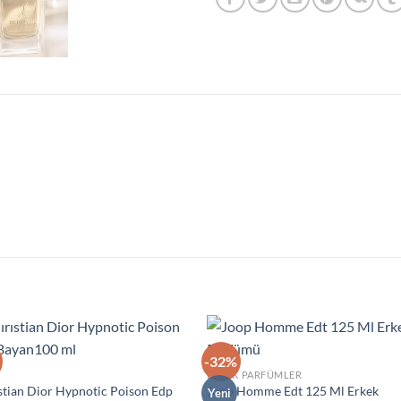
-32%
İstek
İst
ERKEK PARFÜMLER
Listeme
List
stian Dior Hypnotic Poison Edp
Joop Homme Edt 125 Ml Erkek
Ekle
Ek
Yeni