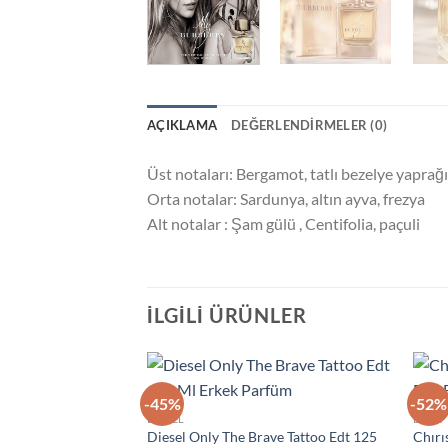
AÇIKLAMA
DEĞERLENDIRMELER (0)
Üst notaları: Bergamot, tatlı bezelye yaprağı
Orta notalar: Sardunya, altın ayva, frezya
Alt notalar : Şam gülü , Centifolia, paçuli
İLGILI ÜRÜNLER
-45%
-52%
İstek
DIESEL
DIOR
Listeme
Diesel Only The Brave Tattoo Edt 125
Chırı
Ekle