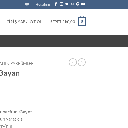
Hesabım
0
GIRIŞ YAP / ÜYE OL
SEPET /
₺
0,00
ADIN PARFÜMLER
 Bayan
u
daki
bir parfüm. Gayet
at:
un yaratıcısı
50,00.
rry’nin