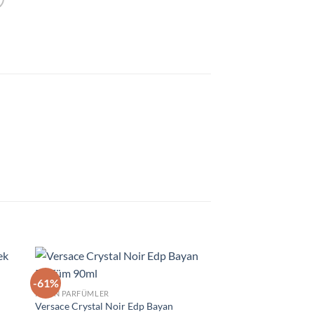
-61%
-36%
ek
İstek
KADIN PARFÜMLER
eme
Listeme
Versace Crystal Noir Edp Bayan
le
Ekle