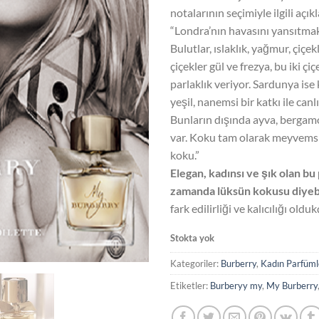
notalarının seçimiyle ilgili açık
“Londra’nın havasını yansıtmak
Bulutlar, ıslaklık, yağmur, çiçe
çiçekler gül ve frezya, bu iki ç
parlaklık veriyor. Sardunya ise 
yeşil, nanemsi bir katkı ile canlı
Bunların dışında ayva, bergamo
var. Koku tam olarak meyvemsi 
koku.”
Elegan, kadınsı ve şık olan bu
zamanda lüksün kokusu diyebi
fark edilirliği ve kalıcılığı oldukç
Stokta yok
Kategoriler:
Burberry
,
Kadın Parfüml
Etiketler:
Burberyy my
,
My Burberry