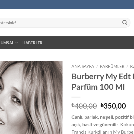
RUMSAL
HABERLER
ANA SAYFA
/
PARFÜMLER
/
K
Burberry My Edt
İstek
Parfüm 100 Ml
Listeme
Ekle
Orijinal
Ş
400,00
350,00
₺
₺
fiyat:
an
Canlı, parlak, neşeli, pozitif 
₺400,00.
fiy
açık, basit ve güvenilir
. Kokun
₺3
Francis Kurkdjian’ın My Burbe