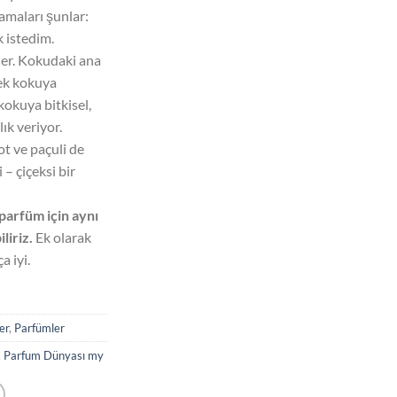
lamaları şunlar:
 istedim.
kler. Kokudaki ana
içek kokuya
kokuya bitkisel,
lık veriyor.
t ve paçuli de
– çiçeksi bir
 parfüm için aynı
liriz.
Ek olarak
a iyi.
er
,
Parfümler
,
Parfum Dünyası my