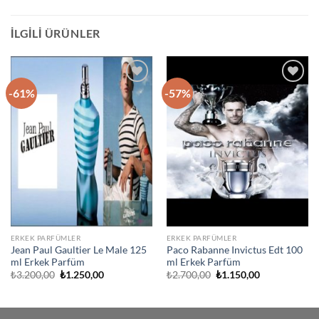
İLGILI ÜRÜNLER
-61%
-57%
İstek
İstek
Listeme
Listeme
Ekle
Ekle
ERKEK PARFÜMLER
ERKEK PARFÜMLER
Jean Paul Gaultier Le Male 125
Paco Rabanne Invictus Edt 100
ml Erkek Parfüm
ml Erkek Parfüm
Orijinal
Şu
Orijinal
Şu
₺
3.200,00
₺
1.250,00
₺
2.700,00
₺
1.150,00
fiyat:
andaki
fiyat:
andaki
₺3.200,00.
fiyat:
₺2.700,00.
fiyat:
₺1.250,00.
₺1.150,00.