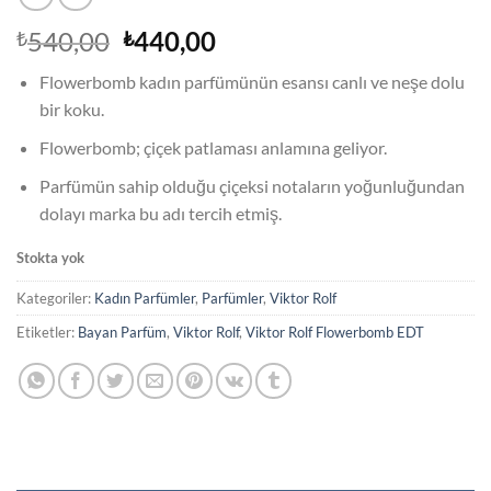
Orijinal
Şu
540,00
440,00
₺
₺
fiyat:
andaki
Flowerbomb kadın parfümünün esansı canlı ve neşe dolu
₺540,00.
fiyat:
bir koku.
₺440,00.
Flowerbomb; çiçek patlaması anlamına geliyor.
Parfümün sahip olduğu çiçeksi notaların yoğunluğundan
dolayı marka bu adı tercih etmiş.
Stokta yok
Kategoriler:
Kadın Parfümler
,
Parfümler
,
Viktor Rolf
Etiketler:
Bayan Parfüm
,
Viktor Rolf
,
Viktor Rolf Flowerbomb EDT