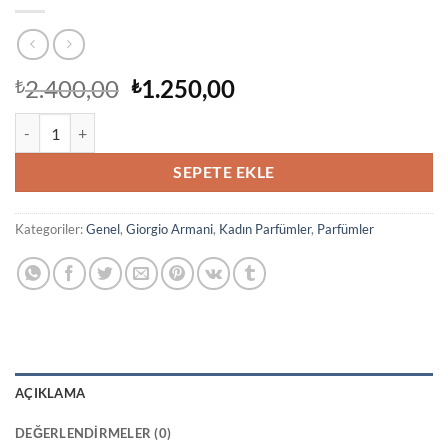
Orijinal
Şu
2.400,00
1.250,00
₺
₺
fiyat:
andaki
Giorgio Armani Si Passione Intense Edp 100 ml adet
₺2.400,00.
fiyat:
₺1.250,00.
SEPETE EKLE
Kategoriler:
Genel
,
Giorgio Armani
,
Kadın Parfümler
,
Parfümler
AÇIKLAMA
DEĞERLENDIRMELER (0)