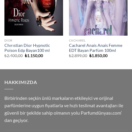
DIOR
CACHAREL
Chırıstian Dior Hypnotic
Cacharel Anais Anais Femme
Poison Edp Bayan100 ml
EDT Bayan Parfüm 100ml
Orijinal
Şu
Orijinal
Şu
₺
2.400,00
₺
1.150,00
₺
2.899,00
₺
1.850,00
fiyat:
andaki
fiyat:
andaki
₺2.400,00.
fiyat:
₺2.899,00.
fiyat:
₺1.150,00.
₺1.850,00.
HAKKIMIZDA
Birbirinden seçkin ünlü markaların etkileyici ve orijinal
parfümlerine uygun fiyatlarla ve hızlı teslimat avantajları ile
güvenli bir şekilde sahip olmanın yolu Parfumdünyası.com’
dan geçiyor.