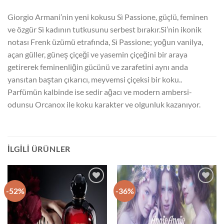
Giorgio Armani’nin yeni kokusu Sì Passione, güçlü, feminen
ve özgür Sì kadının tutkusunu serbest bırakır.Si’nin ikonik
notası Frenk üzümü etrafında, Sì Passione; yoğun vanilya,
açan güller, güneş çiçeği ve yasemin çiçeğini bir araya
getirerek feminenliğin gücünü ve zarafetini aynı anda
yansıtan baştan çıkarıcı, meyvemsi çiçeksi bir koku..
Parfümün kalbinde ise sedir ağacı ve modern ambersi-
odunsu Orcanox ile koku karakter ve olgunluk kazanıyor.
İLGILI ÜRÜNLER
-52%
-36%
İstek
İstek
Listeme
Listeme
Ekle
Ekle