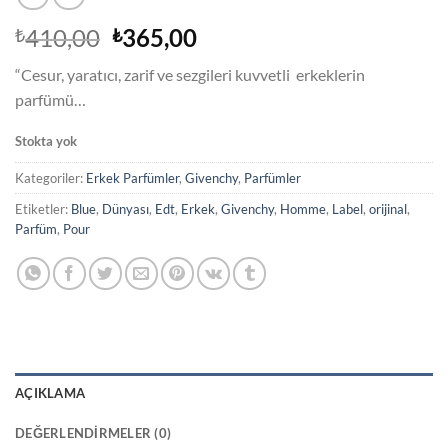
Orijinal
Şu
410,00
365,00
₺
₺
fiyat:
andaki
“Cesur, yaratıcı, zarif ve sezgileri kuvvetli erkeklerin
₺410,00.
fiyat:
parfümü…
₺365,00.
Stokta yok
Kategoriler:
Erkek Parfümler
,
Givenchy
,
Parfümler
Etiketler:
Blue
,
Dünyası
,
Edt
,
Erkek
,
Givenchy
,
Homme
,
Label
,
orijinal
,
Parfüm
,
Pour
AÇIKLAMA
DEĞERLENDIRMELER (0)