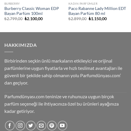
BURBERRY
KADIN PARFÜMLER
Burberry Classic Woman EDP
Paco Rabanne Lady Million EDT
Bayan Parfüm 100ml
Bayan Parfüm 80 ml
Orijinal
Şu
Orijinal
Şu
₺
2.799,00
₺
2.100,00
₺
2.899,00
₺
1.150,00
fiyat:
andaki
fiyat:
andaki
₺2.799,00.
fiyat:
₺2.899,00.
fiyat:
₺2.100,00.
₺1.150,00.
HAKKIMIZDA
Birbirinden seçkin ünlü markaların etkileyici ve orijinal
parfümlerine uygun fiyatlarla ve hızlı teslimat avantajları ile
güvenli bir şekilde sahip olmanın yolu Parfumdünyası.com’
dan geçiyor.
Parfumdünyası.com teninize ve ruhunuza uygun birçok
parfüm seçeneği ile ihtiyacınıza özel bu ürünleri ayağınıza
kadar getiriyor.