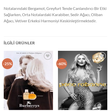
Notalarındaki Bergamot, Greyfurt Tende Canlandırıcı Bir Etki
Sağlarken, Orta Notalardaki Karabiber, Sedir Ağacı, Oliban
Ağacı, Vetiver Erkeksi Harmoniyi Keskinleştirmektedir.
İLGILI ÜRÜNLER
-25%
-60%
İstek
İstek
Listeme
Listeme
Ekle
Ekle