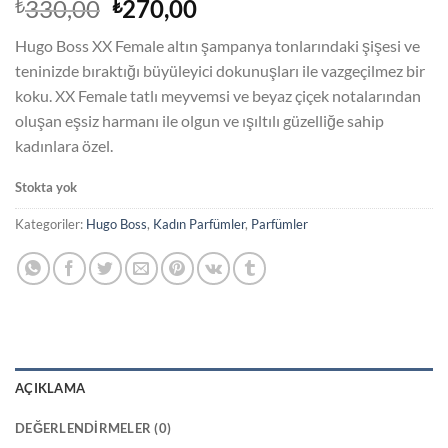
Orijinal
Şu
330,00
270,00
₺
₺
fiyat:
andaki
Hugo Boss XX Female altın şampanya tonlarındaki şişesi ve
₺330,00.
fiyat:
teninizde bıraktığı büyüleyici dokunuşları ile vazgeçilmez bir
₺270,00.
koku. XX Female tatlı meyvemsi ve beyaz çiçek notalarından
oluşan eşsiz harmanı ile olgun ve ışıltılı güzelliğe sahip
kadınlara özel.
Stokta yok
Kategoriler:
Hugo Boss
,
Kadın Parfümler
,
Parfümler
AÇIKLAMA
DEĞERLENDIRMELER (0)