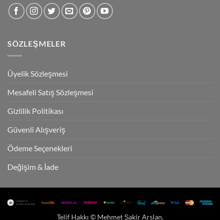
SÖZLEŞMELER
Üyelik Sözleşmesi
Mesafeli Satış Sözleşmesi
Gizlilik Politikası
Güvenli Alışveriş
Ödeme Seçenekleri
Değişim & İade
Telif Hakkı ©
Mehmet Şakir Arslan
.