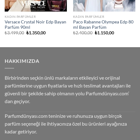
KADIN PARFÜMLER
KADIN PARFÜMLER
Versace Crystal Noir Edp Bayan
Paco Rabanne Olympea Edp 80
Parfüm 90ml
ml Bayan Parfüm
Orijinal
Şu
Orijinal
Şu
₺
3.499,00
₺
1.350,00
₺
2.400,00
₺
1.150,00
fiyat:
andaki
fiyat:
andaki
₺3.499,00.
fiyat:
₺2.400,00.
fiyat:
₺1.350,00.
₺1.150,00.
HAKKIMIZDA
Birbirinden seçkin ünlü markaların etkileyici ve orijinal
parfümlerine uygun fiyatlarla ve hızlı teslimat avantajları ile
güvenli bir şekilde sahip olmanın yolu Parfumdünyası.com’
dan geçiyor.
Parfumdünyası.com teninize ve ruhunuza uygun birçok
parfüm seçeneği ile ihtiyacınıza özel bu ürünleri ayağınıza
kadar getiriyor.