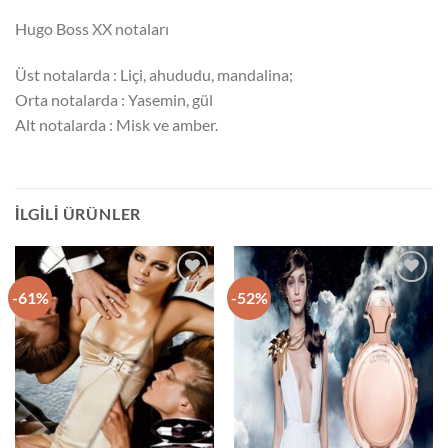
Hugo Boss XX notaları
Üst notalarda : Liçi, ahududu, mandalina;
Orta notalarda : Yasemin, gül
Alt notalarda : Misk ve amber.
İLGILI ÜRÜNLER
-61%
-52%
İstek
İstek
Listeme
Listeme
Ekle
Ekle