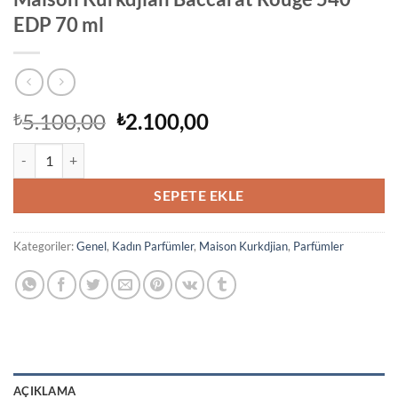
EDP 70 ml
Orijinal
Şu
5.100,00
2.100,00
₺
₺
fiyat:
andaki
Maison Kurkdjian Baccarat Rouge 540 EDP 70 ml adet
₺5.100,00.
fiyat:
₺2.100,00.
SEPETE EKLE
Kategoriler:
Genel
,
Kadın Parfümler
,
Maison Kurkdjian
,
Parfümler
AÇIKLAMA