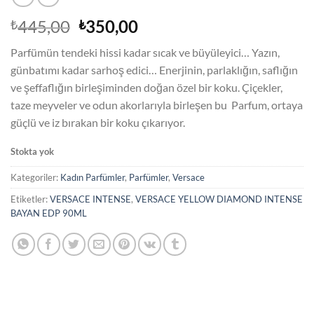
Orijinal
Şu
445,00
350,00
₺
₺
fiyat:
andaki
Parfümün tendeki hissi kadar sıcak ve büyüleyici… Yazın,
₺445,00.
fiyat:
günbatımı kadar sarhoş edici… Enerjinin, parlaklığın, saflığın
₺350,00.
ve şeffaflığın birleşiminden doğan özel bir koku. Çiçekler,
taze meyveler ve odun akorlarıyla birleşen bu Parfum, ortaya
güçlü ve iz bırakan bir koku çıkarıyor.
Stokta yok
Kategoriler:
Kadın Parfümler
,
Parfümler
,
Versace
Etiketler:
VERSACE INTENSE
,
VERSACE YELLOW DIAMOND INTENSE
BAYAN EDP 90ML