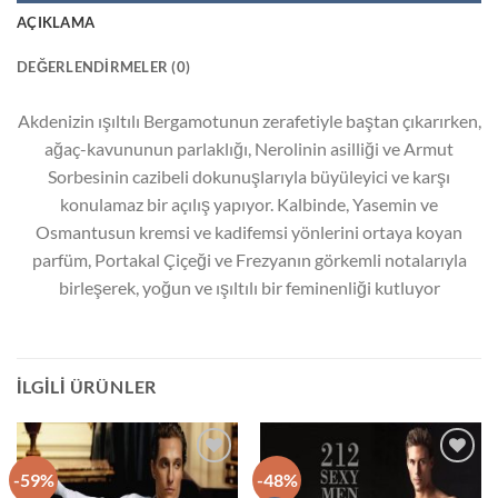
AÇIKLAMA
DEĞERLENDIRMELER (0)
Akdenizin ışıltılı Bergamotunun zerafetiyle baştan çıkarırken,
ağaç-kavununun parlaklığı, Nerolinin asilliği ve Armut
Sorbesinin cazibeli dokunuşlarıyla büyüleyici ve karşı
konulamaz bir açılış yapıyor. Kalbinde, Yasemin ve
Osmantusun kremsi ve kadifemsi yönlerini ortaya koyan
parfüm, Portakal Çiçeği ve Frezyanın görkemli notalarıyla
birleşerek, yoğun ve ışıltılı bir feminenliği kutluyor
İLGILI ÜRÜNLER
-59%
-48%
İstek
İstek
Listeme
Listeme