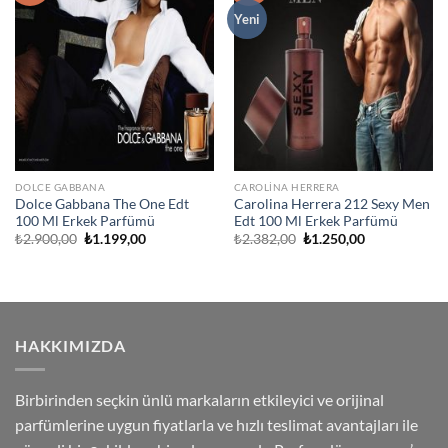
Ekle
Ekle
Yeni
DOLCE GABBANA
CAROLINA HERRERA
Dolce Gabbana The One Edt
Carolina Herrera 212 Sexy Men
100 Ml Erkek Parfümü
Edt 100 Ml Erkek Parfümü
Orijinal
Şu
Orijinal
Şu
₺
2.900,00
₺
1.199,00
₺
2.382,00
₺
1.250,00
fiyat:
andaki
fiyat:
andaki
₺2.900,00.
fiyat:
₺2.382,00.
fiyat:
₺1.199,00.
₺1.250,00.
HAKKIMIZDA
Birbirinden seçkin ünlü markaların etkileyici ve orijinal
parfümlerine uygun fiyatlarla ve hızlı teslimat avantajları ile