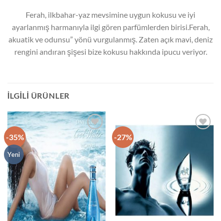
Ferah, ilkbahar-yaz mevsimine uygun kokusu ve iyi
ayarlanmış harmanıyla ilgi gören parfümlerden birisi.Ferah,
akuatik ve odunsu” yönü vurgulanmış. Zaten açık mavi, deniz
rengini andıran şişesi bize kokusu hakkında ipucu veriyor.
İLGILI ÜRÜNLER
-35%
-27%
İstek
İstek
Listeme
Listeme
Ekle
Ekle
Yeni