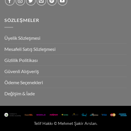
SÖZLEŞMELER
Üyelik Sözleşmesi
Mesafeli Satış Sözleşmesi
Gizlilik Politikası
Güvenli Alışveriş
Ödeme Seçenekleri
Değişim & İade
Telif Hakkı ©
Mehmet Şakir Arslan
.