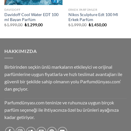
DAVIDOFF
ERKEK PARFÜMLER
Davidoff Cool Water EDT 100
Nikos Sculpture Edt 100 Ml
ml Bayan Parfüm
Erkek Parfüm
Orijinal
Şu
Orijinal
Şu
₺
1.999,00
₺
1.299,00
₺
1.999,00
₺
1.450,00
fiyat:
andaki
fiyat:
andaki
₺1.999,00.
fiyat:
₺1.999,00.
fiyat:
₺1.299,00.
₺1.450,00.
HAKKIMIZDA
Birbirinden seçkin ünlü markaların etkileyici ve orijinal
parfümlerine uygun fiyatlarla ve hızlı teslimat avantajları ile
güvenli bir şekilde sahip olmanın yolu Parfumdünyası.com’
dan geçiyor.
Parfumdünyası.com teninize ve ruhunuza uygun birçok
parfüm seçeneği ile ihtiyacınıza özel bu ürünleri ayağınıza
kadar getiriyor.