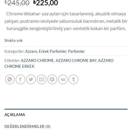
Orijinal
Şu
245,00
225,00
₺
₺
fiyat:
andaki
Chrome ilkbahar-yaz ayları için tasarlanmış, akuatik olmaya
₺245,00.
fiyat:
çalışan, pudramsı seviyede sabunsuluk barındıran, metalik bir
₺225,00.
turunçgille zenginleştirilmiş yarı-sentetik kokan bir parfüm.
Stokta yok
Kategoriler:
Azzaro
,
Erkek Parfümler
,
Parfümler
Etiketler:
AZZARO CHROME
,
AZZARO CHROME BAY
,
AZZARO
CHROME ERKEK
AÇIKLAMA
DEĞERLENDIRMELER (0)