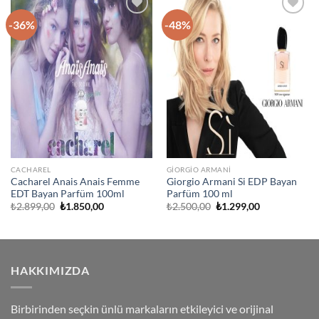
-36%
-48%
İstek
İstek
Listeme
Listeme
Ekle
Ekle
CACHAREL
GIORGIO ARMANI
Cacharel Anais Anais Femme
Giorgio Armani Si EDP Bayan
EDT Bayan Parfüm 100ml
Parfüm 100 ml
Orijinal
Şu
Orijinal
Şu
₺
2.899,00
₺
1.850,00
₺
2.500,00
₺
1.299,00
fiyat:
andaki
fiyat:
andaki
₺2.899,00.
fiyat:
₺2.500,00.
fiyat:
₺1.850,00.
₺1.299,00.
HAKKIMIZDA
Birbirinden seçkin ünlü markaların etkileyici ve orijinal