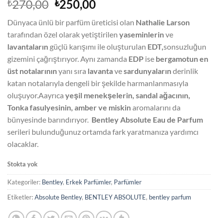
Orijinal
Şu
270,00
250,00
₺
₺
fiyat:
andaki
Dünyaca ünlü bir parfüm üreticisi olan
Nathalie Larson
₺270,00.
fiyat:
tarafından özel olarak yetiştirilen
yaseminlerin
ve
₺250,00.
lavantaların
güçlü karışımı ile oluşturulan
EDT,
sonsuzluğun
gizemini çağrıştırıyor. Aynı zamanda
EDP
ise
bergamotun en
üst notalarının
yanı sıra
lavanta
ve
sardunyaların
derinlik
katan notalarıyla dengeli bir şekilde harmanlanmasıyla
oluşuyor.Aayrıca
yeşil menekşelerin, sandal ağacının,
Tonka fasulyesinin, amber ve miskin
aromalarını da
bünyesinde barındırıyor.
Bentley Absolute Eau de Parfum
serileri bulunduğunuz ortamda fark yaratmanıza yardımcı
olacaklar.
Stokta yok
Kategoriler:
Bentley
,
Erkek Parfümler
,
Parfümler
Etiketler:
Absolute Bentley
,
BENTLEY ABSOLUTE
,
bentley parfum