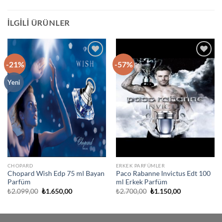
İLGILI ÜRÜNLER
-21%
-57%
İstek
İstek
Listeme
Listeme
Ekle
Ekle
Yeni
CHOPARD
ERKEK PARFÜMLER
Chopard Wish Edp 75 ml Bayan
Paco Rabanne Invictus Edt 100
Parfüm
ml Erkek Parfüm
Orijinal
Şu
Orijinal
Şu
₺
2.099,00
₺
1.650,00
₺
2.700,00
₺
1.150,00
fiyat:
andaki
fiyat:
andaki
₺2.099,00.
fiyat:
₺2.700,00.
fiyat:
₺1.650,00.
₺1.150,00.