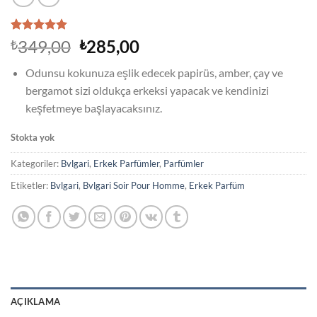
1
müşteri
Orijinal
Şu
349,00
285,00
₺
₺
puanına
fiyat:
andaki
dayanarak
Odunsu kokunuza eşlik edecek papirüs, amber, çay ve
5 üzerinden
₺349,00.
fiyat:
5
puan aldı
bergamot sizi oldukça erkeksi yapacak ve kendinizi
₺285,00.
keşfetmeye başlayacaksınız.
Stokta yok
Kategoriler:
Bvlgari
,
Erkek Parfümler
,
Parfümler
Etiketler:
Bvlgari
,
Bvlgari Soir Pour Homme
,
Erkek Parfüm
AÇIKLAMA