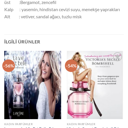
üst :Bergamot, zencefil
Kalp : yasemin, hindistan cevizi suyu, menekşe yaprakları
Alt : vetiver, sandal ağacı, tuzlu misk
İLGILI ÜRÜNLER
-56%
-54%
İstek
İstek
Listeme
Listeme
Ekle
Ekle
KADIN PARFÜMLER
KADIN PARFÜMLER