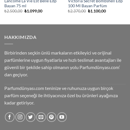
Lancome La Vie Est Belle Edp
Victoria Secret Bombshell Edp
Bayan 75 ml
100 Ml Bayan Parfüm
Orijinal
Şu
Orijinal
Şu
₺
2.500,00
₺
1.099,00
₺
2.370,00
₺
1.100,00
fiyat:
andaki
fiyat:
andaki
₺2.500,00.
fiyat:
₺2.370,00.
fiyat:
₺1.099,00.
₺1.100,00.
HAKKIMIZDA
Birbirinden seçkin ünlü markaların etkileyici ve orijinal
parfümlerine uygun fiyatlarla ve hızlı teslimat avantajları ile
güvenli bir şekilde sahip olmanın yolu Parfumdünyası.com’
dan geçiyor.
Parfumdünyası.com teninize ve ruhunuza uygun birçok
parfüm seçeneği ile ihtiyacınıza özel bu ürünleri ayağınıza
kadar getiriyor.