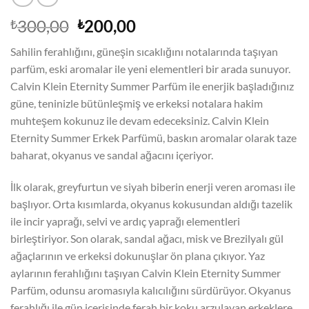
Orijinal
Şu
300,00
200,00
₺
₺
fiyat:
andaki
Sahilin ferahlığını, güneşin sıcaklığını notalarında taşıyan
₺300,00.
fiyat:
parfüm, eski aromalar ile yeni elementleri bir arada sunuyor.
₺200,00.
Calvin Klein Eternity Summer Parfüm ile enerjik başladığınız
güne, teninizle bütünleşmiş ve erkeksi notalara hakim
muhteşem kokunuz ile devam edeceksiniz. Calvin Klein
Eternity Summer Erkek Parfümü, baskın aromalar olarak taze
baharat, okyanus ve sandal ağacını içeriyor.
İlk olarak, greyfurtun ve siyah biberin enerji veren aroması ile
başlıyor. Orta kısımlarda, okyanus kokusundan aldığı tazelik
ile incir yaprağı, selvi ve ardıç yaprağı elementleri
birleştiriyor. Son olarak, sandal ağacı, misk ve Brezilyalı gül
ağaçlarının ve erkeksi dokunuşlar ön plana çıkıyor. Yaz
aylarının ferahlığını taşıyan Calvin Klein Eternity Summer
Parfüm, odunsu aromasıyla kalıcılığını sürdürüyor. Okyanus
ferahlığı ile gün içerisinde ferah bir koku arzulayan erkeklere