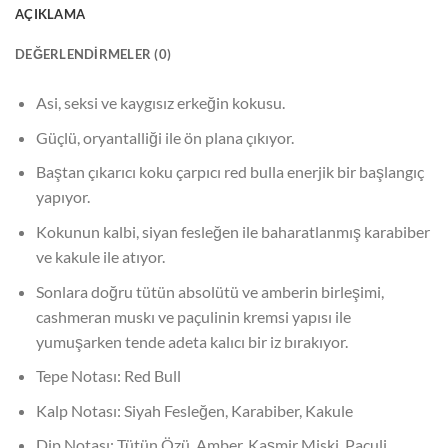
AÇIKLAMA
DEĞERLENDIRMELER (0)
Asi, seksi ve kaygısız erkeğin kokusu.
Güçlü, oryantalliği ile ön plana çıkıyor.
Baştan çıkarıcı koku çarpıcı red bulla enerjik bir başlangıç
yapıyor.
Kokunun kalbi, siyan fesleğen ile baharatlanmış karabiber
ve kakule ile atıyor.
Sonlara doğru tütün absolütü ve amberin birleşimi,
cashmeran muskı ve paçulinin kremsi yapısı ile
yumuşarken tende adeta kalıcı bir iz bırakıyor.
Tepe Notası: Red Bull
Kalp Notası: Siyah Fesleğen, Karabiber, Kakule
Dip Notası: Tütün Özü, Amber, Kaşmir Miski, Paçuli