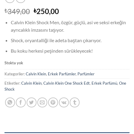
Orijinal
Şu
349,00
250,00
₺
₺
fiyat:
andaki
Calvin Klein Shock Men, özgür, güçlü, asi ve seksi erkeğin
₺349,00.
fiyat:
ayrıcalıklı imzasını taşıyor.
₺250,00.
Shock, oryantalliği ile adeta baştan çıkarıyor.
Bu koku herkesi peşinden sürükleyecek!
Stokta yok
Kategoriler:
Calvin Klein
,
Erkek Parfümler
,
Parfümler
Etiketler:
Calvin Klein
,
Calvin Klein One Shock Edt
,
Erkek Parfümü
,
One
Shock