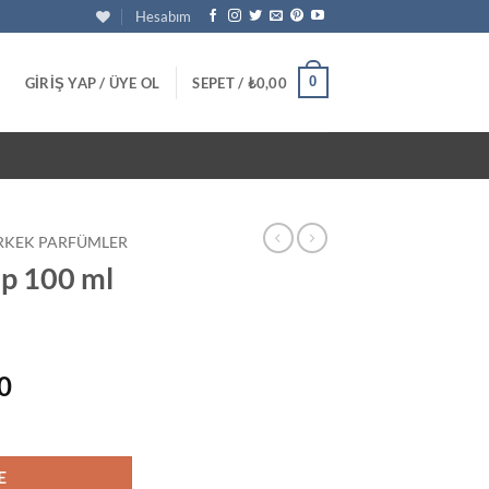
Hesabım
0
GIRIŞ YAP / ÜYE OL
SEPET /
₺
0,00
RKEK PARFÜMLER
p 100 ml
Şu
0
andaki
Parfüm adet
0.
fiyat:
₺1.350,00.
E