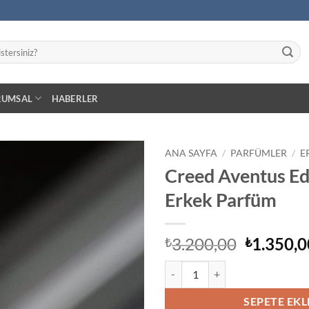
RUMSAL
HABERLER
ANA SAYFA
/
PARFÜMLER
/
E
Creed Aventus Ed
İstek
Erkek Parfüm
Listeme
Ekle
Orijinal
3.200,00
1.350,0
₺
₺
fiyat:
Creed Aventus Edp 100 ml Erkek 
₺3.200,0
SEPETE EKL