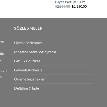
Bayan Parfüm 100ml
Orijinal
Şu
₺
2.899,00
₺
1.850,00
fiyat:
andaki
₺2.899,00.
fiyat:
₺1.850,00.
SÖZLEŞMELER
 ve
Üyelik Sözleşmesi
Mesafeli Satış Sözleşmesi
hip
r.
Gizlilik Politikası
Güvenli Alışveriş
ygun
bu
Ödeme Seçenekleri
Değişim & İade