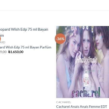
-36%
İstek
İst
ARD
Listeme
List
Ekle
Ek
ard Wish Edp 75 ml Bayan Parfüm
Orijinal
Şu
99,00
₺
1.650,00
fiyat:
andaki
₺2.099,00.
fiyat:
₺1.650,00.
CACHAREL
Cacharel Anais Anais Femme EDT