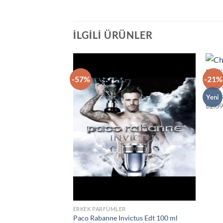
İLGILI ÜRÜNLER
-57%
-21%
İstek
CHOP
Listeme
Ekle
Chop
Yeni
₺
2.0
ERKEK PARFÜMLER
Paco Rabanne Invictus Edt 100 ml