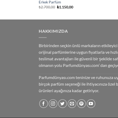
Erkek Parfüm
Orijinal
Şu
₺
2.700,00
₺
1.150,00
fiyat:
andaki
₺2.700,00.
fiyat:
₺1.150,00.
HAKKIMIZDA
Birbirinden seçkin ünlü markaların etkileyici
orijinal parfümlerine uygun fiyatlarla ve hızlı
teslimat avantajları ile güvenli bir şekilde sa
olmanın yolu Parfumdünyası.com’ dan geçiyo
Parfumdünyası.com teninize ve ruhunuza u
birçok parfüm seçeneği ile ihtiyacınıza özel 
ürünleri ayağınıza kadar getiriyor.