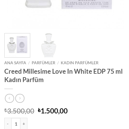
ANA SAYFA
/
PARFÜMLER
/
KADIN PARFÜMLER
Creed Millesime Love In White EDP 75 ml
Kadın Parfüm
Orijinal
Şu
3.500,00
1.500,00
₺
₺
fiyat:
andaki
Creed Millesime Love In White EDP 75 ml Kadın Parfüm adet
₺3.500,00.
fiyat: