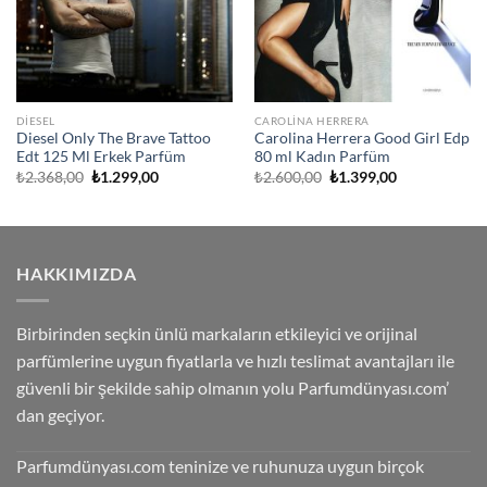
DIESEL
CAROLINA HERRERA
Diesel Only The Brave Tattoo
Carolina Herrera Good Girl Edp
Edt 125 Ml Erkek Parfüm
80 ml Kadın Parfüm
Orijinal
Şu
Orijinal
Şu
₺
2.368,00
₺
1.299,00
₺
2.600,00
₺
1.399,00
fiyat:
andaki
fiyat:
andaki
₺2.368,00.
fiyat:
₺2.600,00.
fiyat:
₺1.299,00.
₺1.399,00.
HAKKIMIZDA
Birbirinden seçkin ünlü markaların etkileyici ve orijinal
parfümlerine uygun fiyatlarla ve hızlı teslimat avantajları ile
güvenli bir şekilde sahip olmanın yolu Parfumdünyası.com’
dan geçiyor.
Parfumdünyası.com teninize ve ruhunuza uygun birçok