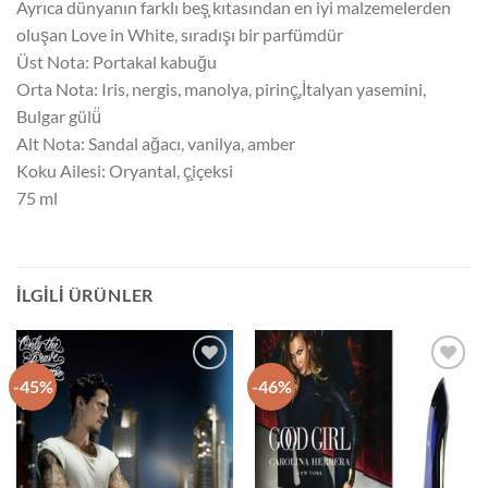
Ayrıca dünyanın farklı beş̧ kıtasından en iyi malzemelerden
oluşan Love in White, sıradışı bir parfümdür
Üst Nota: Portakal kabuğu
Orta Nota: Iris, nergis, manolya, pirinç̧,İtalyan yasemini,
Bulgar gülü̈
Alt Nota: Sandal ağacı, vanilya, amber
Koku Ailesi: Oryantal, ç̧içeksi
75 ml
İLGILI ÜRÜNLER
-45%
-46%
İstek
İstek
Listeme
Listeme
Ekle
Ekle