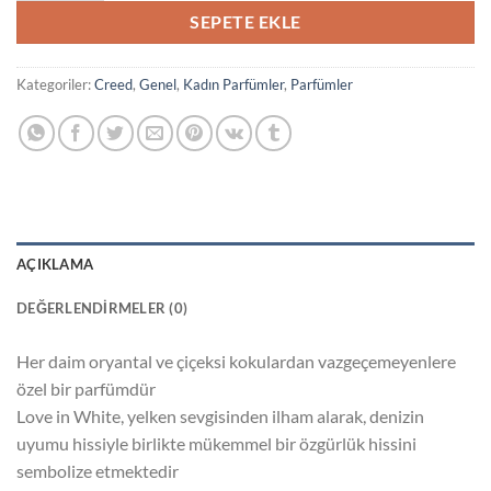
₺1.500,00.
SEPETE EKLE
Kategoriler:
Creed
,
Genel
,
Kadın Parfümler
,
Parfümler
AÇIKLAMA
DEĞERLENDIRMELER (0)
Her daim oryantal ve çiçeksi kokulardan vazgeçemeyenlere
özel bir parfümdür
Love in White, yelken sevgisinden ilham alarak, denizin
uyumu hissiyle birlikte mükemmel bir özgürlük hissini
sembolize etmektedir