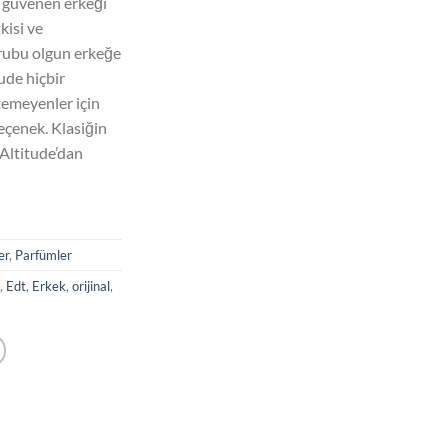
 güvenen erkeği
30,00.
kisi ve
 grubu olgun erkeğe
ude hiçbir
temeyenler için
eçenek. Klasiğin
Altitude’dan
er
,
Parfümler
,
Edt
,
Erkek
,
orijinal
,