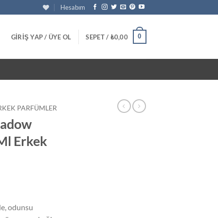
Hesabım
0
GIRIŞ YAP / ÜYE OL
SEPET /
₺
0,00
RKEK PARFÜMLER
Shadow
Ml Erkek
u
daki
de, odunsu
at: