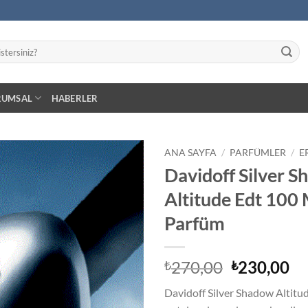
RUMSAL
HABERLER
ANA SAYFA
/
PARFÜMLER
/
E
Davidoff Silver 
İstek
Altitude Edt 100 
Listeme
Ekle
Parfüm
Orijinal
Ş
270,00
230,00
₺
₺
fiyat:
an
Davidoff Silver Shadow Altitu
₺270,00.
fiy