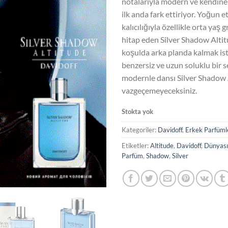
notalarıyla modern ve kendine
₺2
ilk anda fark ettiriyor. Yoğun et
kalıcılığıyla özellikle orta yaş
hitap eden Silver Shadow Altit
koşulda arka planda kalmak is
benzersiz ve uzun soluklu bir s
modernle dansı Silver Shadow 
vazgeçemeyeceksiniz.
Stokta yok
Kategoriler:
Davidoff
,
Erkek Parfüml
Etiketler:
Altitude
,
Davidoff
,
Dünyası
Parfüm
,
Shadow
,
Silver