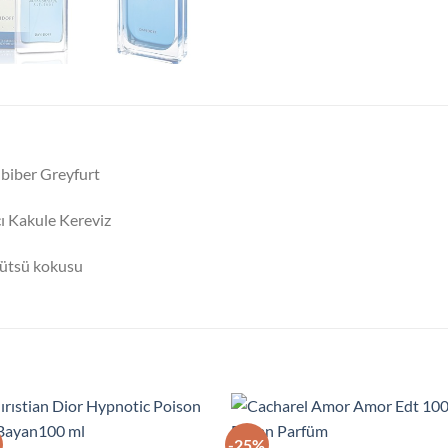
 biber Greyfurt
ı Kakule Kereviz
Tütsü kokusu
-25%