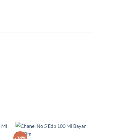
-24%
-35%