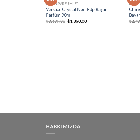
İstek
KADIN PARFÜMLER
DIOR
Listeme
Versace Crystal Noir Edp Bayan
Chırı
Ekle
Parfüm 90ml
Baya
Orijinal
Şu
₺
3.499,00
₺
1.350,00
₺
2.4
fiyat:
andaki
₺3.499,00.
fiyat:
₺1.350,00.
HAKKIMIZDA