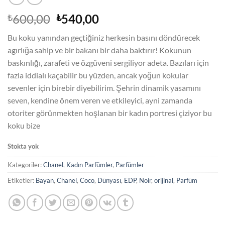
Orijinal
Şu
600,00
540,00
₺
₺
fiyat:
andaki
Bu koku yanından geçtiğiniz herkesin basını döndürecek
₺600,00.
fiyat:
agırlığa sahip ve bir bakanı bir daha baktırır! Kokunun
₺540,00.
baskınlığı, zarafeti ve özgüveni sergiliyor adeta. Bazıları için
fazla iddialı kaçabilir bu yüzden, ancak yoğun kokular
sevenler için birebir diyebilirim. Şehrin dinamik yasamını
seven, kendine önem veren ve etkileyici, ayni zamanda
otoriter görünmekten hoşlanan bir kadın portresi çiziyor bu
koku bize
Stokta yok
Kategoriler:
Chanel
,
Kadın Parfümler
,
Parfümler
Etiketler:
Bayan
,
Chanel
,
Coco
,
Dünyası
,
EDP
,
Noir
,
orijinal
,
Parfüm