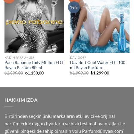
Listeme
Listeme
Ekle
Ekle
Yeni
KADIN PARFÜMLER
DAVIDOFF
Paco Rabanne Lady Million EDT
Davidoff Cool Water EDT 100
Bayan Parfüm 80 ml
ml Bayan Parfüm
Orijinal
Şu
Orijinal
Şu
₺
2.899,00
₺
1.150,00
₺
1.999,00
₺
1.299,00
fiyat:
andaki
fiyat:
andaki
₺2.899,00.
fiyat:
₺1.999,00.
fiyat:
₺1.150,00.
₺1.299,00.
HAKKIMIZDA
Birbirinden seçkin ünlü markaların etkileyici ve orijinal
parfümlerine uygun fiyatlarla ve hızlı teslimat avantajları ile
güvenli bir şekilde sahip olmanın yolu Parfumdünyası.com’