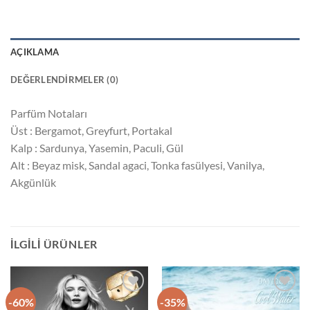
AÇIKLAMA
DEĞERLENDIRMELER (0)
Parfüm Notaları
Üst : Bergamot, Greyfurt, Portakal
Kalp : Sardunya, Yasemin, Paculi, Gül
Alt : Beyaz misk, Sandal agaci, Tonka fasülyesi, Vanilya,
Akgünlük
İLGILI ÜRÜNLER
-60%
-35%
İstek
İstek