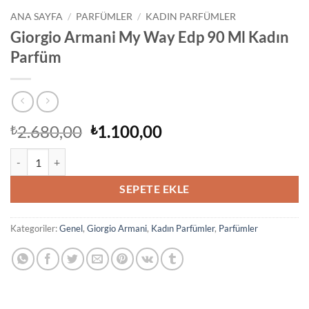
ANA SAYFA
/
PARFÜMLER
/
KADIN PARFÜMLER
Giorgio Armani My Way Edp 90 Ml Kadın
Parfüm
Orijinal
Şu
2.680,00
1.100,00
₺
₺
fiyat:
andaki
Giorgio Armani My Way Edp 90 Ml Kadın Parfüm adet
₺2.680,00.
fiyat:
₺1.100,00.
SEPETE EKLE
Kategoriler:
Genel
,
Giorgio Armani
,
Kadın Parfümler
,
Parfümler