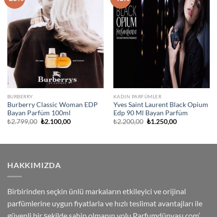
Listeme
Listeme
Ekle
Ekle
BURBERRY
KADIN PARFÜMLER
Burberry Classic Woman EDP
Yves Saint Laurent Black Opium
Bayan Parfüm 100ml
Edp 90 Ml Bayan Parfüm
Orijinal
Şu
Orijinal
Şu
₺
2.799,00
₺
2.100,00
₺
2.200,00
₺
1.250,00
fiyat:
andaki
fiyat:
andaki
₺2.799,00.
fiyat:
₺2.200,00.
fiyat:
₺2.100,00.
₺1.250,00.
HAKKIMIZDA
Birbirinden seçkin ünlü markaların etkileyici ve orijinal
parfümlerine uygun fiyatlarla ve hızlı teslimat avantajları ile
güvenli bir şekilde sahip olmanın yolu Parfumdünyası.com’