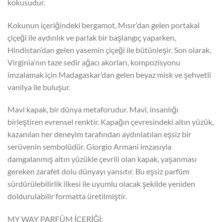
kokusudur.
Kokunun içeriğindeki bergamot, Mısır’dan gelen portakal
çiçeği ile aydınlık ve parlak bir başlangıç yaparken,
Hindistan’dan gelen yasemin çiçeği ile bütünleşir. Son olarak,
Virginia’nın taze sedir ağacı akorları, kompozisyonu
imzalamak için Madagaskar’dan gelen beyaz misk ve şehvetli
vanilya ile buluşur.
Mavi kapak, bir dünya metaforudur. Mavi, insanlığı
birleştiren evrensel renktir. Kapağın çevresindeki altın yüzük,
kazanılan her deneyim tarafından aydınlatılan eşsiz bir
serüvenin sembolüdür. Giorgio Armani imzasıyla
damgalanmış altın yüzükle çevrili olan kapak, yaşanması
gereken zarafet dolu dünyayı yansıtır. Bu eşsiz parfüm
sürdürülebilirlik ilkesi ile uyumlu olacak şekilde yeniden
doldurulabilir formatta üretilmiştir.
MY WAY PARFÜM İÇERİĞİ: