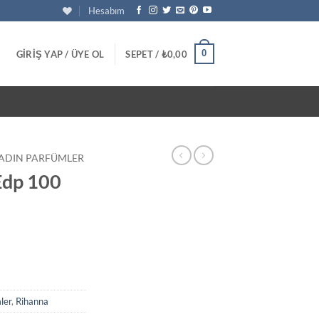
Hesabım
0
GIRIŞ YAP / ÜYE OL
SEPET /
₺
0,00
ADIN PARFÜMLER
Edp 100
u
daki
at:
20,00.
ler
,
Rihanna