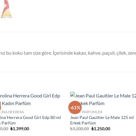
ız bu koku tam size göre. İçerisinde kakao, kahve, paçuli, çilek, ze
-61%
İstek
İst
LINA HERRERA
ERKEK PARFÜMLER
Listeme
List
ina Herrera Good Girl Edp 80 ml
Jean Paul Gaultier Le Male 125 ml
Ekle
Ek
n Parfüm
Erkek Parfüm
Orijinal
Şu
Orijinal
Şu
00,00
₺
1.399,00
₺
3.200,00
₺
1.250,00
fiyat:
andaki
fiyat:
andaki