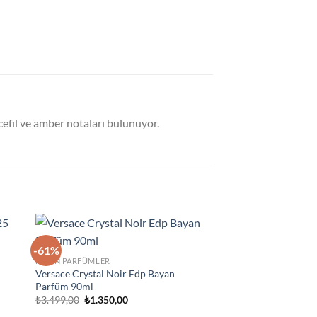
ncefil ve amber notaları bulunuyor.
-61%
-48%
ek
İstek
KADIN PARFÜMLER
eme
Listeme
Versace Crystal Noir Edp Bayan
le
Ekle
Yeni
Parfüm 90ml
Orijinal
Şu
₺
3.499,00
₺
1.350,00
fiyat:
andaki