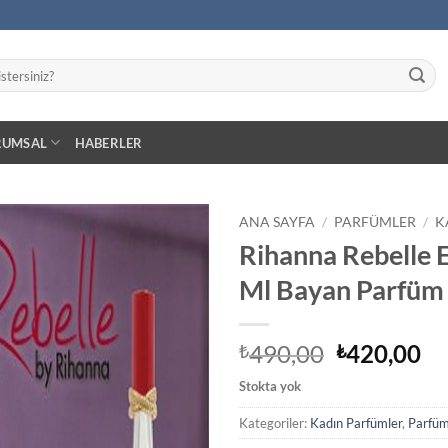
RUMSAL
HABERLER
ANA SAYFA
/
PARFÜMLER
/
K
Rihanna Rebelle 
İstek
Ml Bayan Parfüm
Listeme
Ekle
Orijinal
Ş
490,00
420,00
₺
₺
fiyat:
an
Stokta yok
₺490,00.
fiy
₺4
Kategoriler:
Kadın Parfümler
,
Parfüm