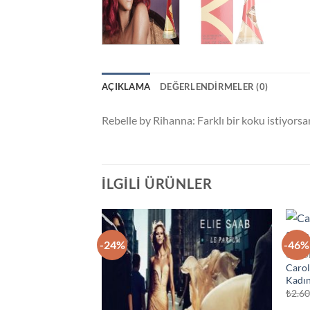
AÇIKLAMA
DEĞERLENDIRMELER (0)
Rebelle by Rihanna: Farklı bir koku istiyorsan
İLGILI ÜRÜNLER
-24%
-46%
İstek
CARO
Listeme
Carol
Ekle
Kadı
₺
2.6