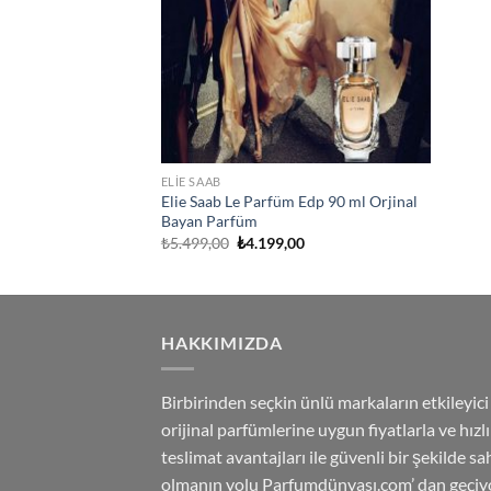
ELIE SAAB
Elie Saab Le Parfüm Edp 90 ml Orjinal
Bayan Parfüm
Orijinal
Şu
₺
5.499,00
₺
4.199,00
fiyat:
andaki
₺5.499,00.
fiyat:
₺4.199,00.
HAKKIMIZDA
Birbirinden seçkin ünlü markaların etkileyici
orijinal parfümlerine uygun fiyatlarla ve hızlı
teslimat avantajları ile güvenli bir şekilde sa
olmanın yolu Parfumdünyası.com’ dan geçiyo