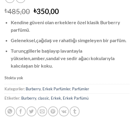
Orijinal
Şu
485,00
350,00
₺
₺
fiyat:
andaki
Kendine güveni olan erkeklere özel klasik Burberry
₺485,00.
fiyat:
parfümü
.
₺350,00.
Geleneksel,çağdaş ve rahatlığı simgeleyen bir parfüm.
Turunçgillerle başlayıp lavantayla
yükselen,amber,sandal ve sedir ağacı kokularıyla
kalıcılaşan bir koku.
Stokta yok
Kategoriler:
Burberry
,
Erkek Parfümler
,
Parfümler
Etiketler:
Burberry
,
classic
,
Erkek
,
Erkek Parfümü