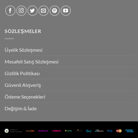
SÖZLEŞMELER
Üyelik Sözleşmesi
Mesafeli Satış Sözleşmesi
Gizlilik Politikası
Güvenli Alışveriş
Ödeme Seçenekleri
Değişim & İade