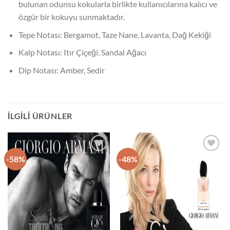
bulunan odunsu kokularla birlikte kullanıcılarına kalıcı ve
özgür bir kokuyu sunmaktadır.
Tepe Notası: Bergamot, Taze Nane, Lavanta, Dağ Kekiği
Kalp Notası: Itır Çiçeği, Sandal Ağacı
Dip Notası: Amber, Sedir
İLGILI ÜRÜNLER
-58%
-48%
İstek
İstek
Listeme
Listeme
Ekle
Ekle