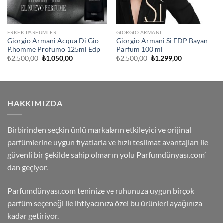
ERKEK PARFÜMLER
GIORGIO ARMANI
Giorgio Armani Acqua Di Gio
Giorgio Armani Si EDP Bayan
P.homme Profumo 125ml Edp
Parfüm 100 ml
Orijinal
Şu
Orijinal
Şu
₺
2.500,00
₺
1.050,00
₺
2.500,00
₺
1.299,00
fiyat:
andaki
fiyat:
andaki
₺2.500,00.
fiyat:
₺2.500,00.
fiyat:
₺1.050,00.
₺1.299,00.
HAKKIMIZDA
Birbirinden seçkin ünlü markaların etkileyici ve orijinal
parfümlerine uygun fiyatlarla ve hızlı teslimat avantajları ile
güvenli bir şekilde sahip olmanın yolu Parfumdünyası.com’
dan geçiyor.
Parfumdünyası.com teninize ve ruhunuza uygun birçok
parfüm seçeneği ile ihtiyacınıza özel bu ürünleri ayağınıza
kadar getiriyor.