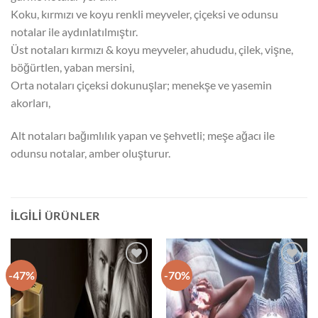
Koku, kırmızı ve koyu renkli meyveler, çiçeksi ve odunsu
notalar ile aydınlatılmıştır.
Üst notaları kırmızı & koyu meyveler, ahududu, çilek, vişne,
böğürtlen, yaban mersini,
Orta notaları çiçeksi dokunuşlar; menekşe ve yasemin
akorları,
Alt notaları bağımlılık yapan ve şehvetli; meşe ağacı ile
odunsu notalar, amber oluşturur.
İLGILI ÜRÜNLER
-47%
-70%
İstek
İstek
Listeme
Listeme
Ekle
Ekle