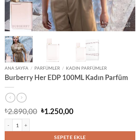
ANA SAYFA
/
PARFÜMLER
/
KADIN PARFÜMLER
Burberry Her EDP 100ML Kadın Parfüm
Orijinal
Şu
2.890,00
1.250,00
₺
₺
fiyat:
andaki
Burberry Her EDP 100ML Kadın Parfüm adet
₺2.890,00.
fiyat:
₺1.250,00.
SEPETE EKLE