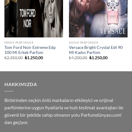
ERKEK PARFÜMLER
KADIN PARFÜMLER
Tom Ford Noir Extreme Edp
Versace Bright Crystal Edt 90
100 Ml Erkek Parfüm
Ml Kadın Parfüm
Orijinal
Şu
Orijinal
Şu
₺
2.350,00
₺
1.250,00
₺
4.200,00
₺
1.250,00
fiyat:
andaki
fiyat:
andaki
₺2.350,00.
fiyat:
₺4.200,00.
fiyat:
₺1.250,00.
₺1.250,00.
HAKKIMIZDA
Birbirinden seçkin ünlü markaların etkileyici ve orijinal
parfümlerine uygun fiyatlarla ve hızlı teslimat avantajları ile
güvenli bir şekilde sahip olmanın yolu Parfumdünyası.com’
dan geçiyor.