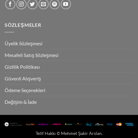
SÖZLEŞMELER
Üyelik Sözleşmesi
Mesafeli Satış Sözleşmesi
Gizlilik Politikası
Güvenli Alışveriş
Ödeme Seçenekleri
Değişim & İade
Telif Hakkı ©
Mehmet Şakir Arslan
.