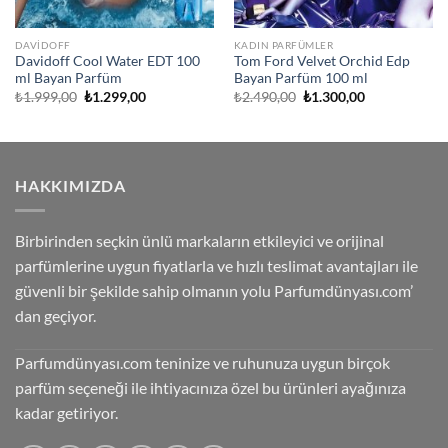
DAVIDOFF
KADIN PARFÜMLER
Davidoff Cool Water EDT 100
Tom Ford Velvet Orchid Edp
ml Bayan Parfüm
Bayan Parfüm 100 ml
Orijinal
Şu
Orijinal
Şu
₺
1.999,00
₺
1.299,00
₺
2.490,00
₺
1.300,00
fiyat:
andaki
fiyat:
andaki
₺1.999,00.
fiyat:
₺2.490,00.
fiyat:
₺1.299,00.
₺1.300,00.
HAKKIMIZDA
Birbirinden seçkin ünlü markaların etkileyici ve orijinal
parfümlerine uygun fiyatlarla ve hızlı teslimat avantajları ile
güvenli bir şekilde sahip olmanın yolu Parfumdünyası.com’
dan geçiyor.
Parfumdünyası.com teninize ve ruhunuza uygun birçok
parfüm seçeneği ile ihtiyacınıza özel bu ürünleri ayağınıza
kadar getiriyor.