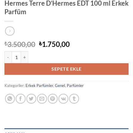
Hermes Terre D’Hermes EDT 100 ml Erkek
Parfüm
Orijinal
Şu
3.500,00
1.750,00
₺
₺
fiyat:
andaki
Hermes Terre D'Hermes EDT 100 ml Erkek Parfüm adet
₺3.500,00.
fiyat:
₺1.750,00.
SEPETE EKLE
Kategoriler:
Erkek Parfümler
,
Genel
,
Parfümler