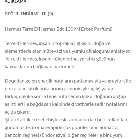
AÇIKLAMA
DEĞERLENDIRMELER (0)
Hermes Terre D’Hermes Edt 100 Ml Erkek Parfümü
Terre d’Hermès, insanın toprakla ilişkisini, doğa ve
elementlerle olan mütevazi ve uyumlu diyalogunu anlatıyor.
Terre d Hermes, insanı kökenlerine, yaratıcı gücünün
kaynaklarına bağlayan parfümdür.
Doğadan gelen enerjik notaların patlamasıyla ve greyfurt ile
portakalın sitrik notalarının armonisiyle açılış yapar.
Birkaç dakika sonra tene nüfuz eden koku, doğanın ahşap
esintileri ile bağdaşan kalbindeki vetiverle sedir notalarını
açığa çıkarır.
Şifalı özellikleri sebebiyle eski zamanlardan beri kullanılan,
günümüzde aromaterapide çok popüler olan Sumatra
benzoin reçinesi (Endonezya) diğer reçinelerle bir uyum