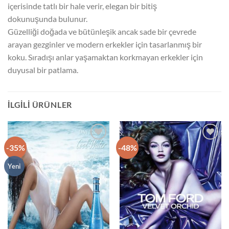
içerisinde tatlı bir hale verir, elegan bir bitiş
dokunuşunda bulunur.
Güzelliği doğada ve bütünleşik ancak sade bir çevrede
arayan gezginler ve modern erkekler için tasarlanmış bir
koku. Sıradışı anlar yaşamaktan korkmayan erkekler için
duyusal bir patlama.
İLGILI ÜRÜNLER
-35%
-48%
İstek
İstek
Listeme
Listeme
Ekle
Ekle
Yeni