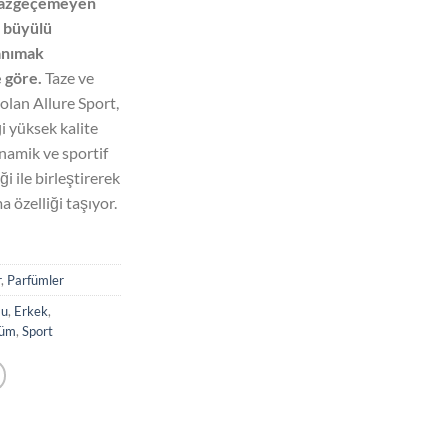
 vazgeçemeyen
00,00.
n büyülü
anımak
e göre.
Taze ve
olan Allure Sport,
i yüksek kalite
inamik ve sportif
i ile birleştirerek
 özelliği taşıyor.
r
,
Parfümler
au
,
Erkek
,
füm
,
Sport