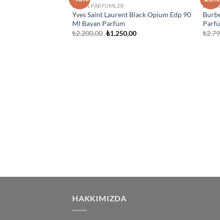
İstek
KADIN PARFÜMLER
BURB
Listeme
Yves Saint Laurent Black Opium Edp 90
Burb
Ekle
Ml Bayan Parfüm
Parf
Orijinal
Şu
₺
2.200,00
₺
1.250,00
₺
2.7
fiyat:
andaki
₺2.200,00.
fiyat:
₺1.250,00.
HAKKIMIZDA