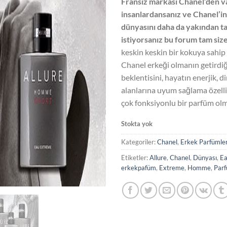
Fransız markası Chanel’den
₺5
insanlardansanız ve Chanel’i
dünyasını daha da yakından t
istiyorsanız bu forum tam siz
keskin keskin bir kokuya sahip 
Chanel erkeği olmanın getirdiğ
beklentisini, hayatın enerjik, d
alanlarına uyum sağlama özelliğ
çok fonksiyonlu bir parfüm olma
Stokta yok
Kategoriler:
Chanel
,
Erkek Parfümle
Etiketler:
Allure
,
Chanel
,
Dünyası
,
E
erkekpafüm
,
Extreme
,
Homme
,
Par