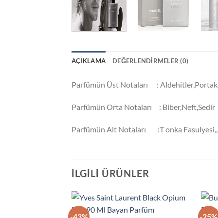
AÇIKLAMA
DEĞERLENDIRMELER (0)
Parfümün Üst Notaları : Aldehitler,Portak
Parfümün Orta Notaları : Biber,Neft,Sedir
Parfümün Alt Notaları :T onka Fasulyesi,,
İLGILI ÜRÜNLER
-43%
-25%