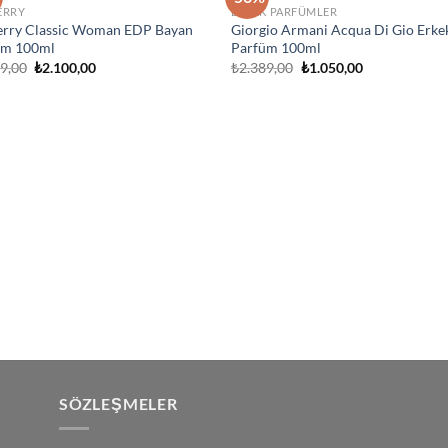
İstek
İst
ERRY
ERKEK PARFÜMLER
Listeme
List
erry Classic Woman EDP Bayan
Giorgio Armani Acqua Di Gio Erke
Ekle
Ek
üm 100ml
Parfüm 100ml
Orijinal
Şu
Orijinal
Şu
99,00
₺
2.100,00
₺
2.389,00
₺
1.050,00
fiyat:
andaki
fiyat:
andaki
₺2.799,00.
fiyat:
₺2.389,00.
fiyat:
₺2.100,00.
₺1.050,00.
SÖZLEŞMELER