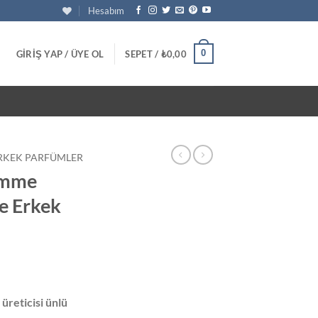
Hesabım
0
GIRIŞ YAP / ÜYE OL
SEPET /
₺
0,00
RKEK PARFÜMLER
omme
e Erkek
u
daki
üreticisi ünlü
at: