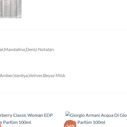
al,Mandalina,Deniz Notaları
Amber,Vanilya,Vetiver,Beyaz Misk
-56%