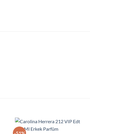
-51%
-59%