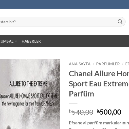
RUMSAL
HABERLER
ANA SAYFA
/
PARFÜMLER
/
E
Chanel Allure H
İstek
Sport Eau Extrem
Listeme
Ekle
Parfüm
Orijinal
Ş
540,00
500,00
₺
₺
fiyat:
an
Efsanevi parfüm markalarının 
₺540,00.
fiy