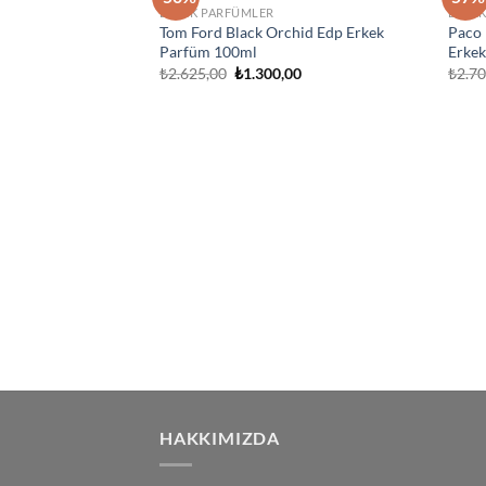
İstek
ERKEK PARFÜMLER
ERKE
Listeme
Tom Ford Black Orchid Edp Erkek
Paco 
Ekle
Parfüm 100ml
Erke
Orijinal
Şu
₺
2.625,00
₺
1.300,00
₺
2.7
fiyat:
andaki
₺2.625,00.
fiyat:
₺1.300,00.
HAKKIMIZDA