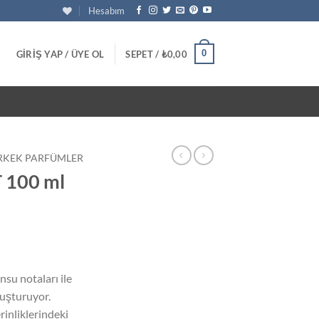
Hesabım
0
GIRIŞ YAP / ÜYE OL
SEPET /
₺
0,00
RKEK PARFÜMLER
 100 ml
u
daki
su notaları ile
at:
luşturuyor.
50,00.
rinliklerindeki