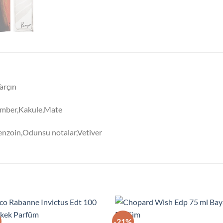
arçın
,Amber,Kakule,Mate
Benzoin,Odunsu notalar,Vetiver
-21%