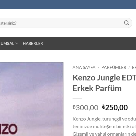
RUMSAL
HABERLER
ANA SAYFA
/
PARFÜMLER
/
E
Kenzo Jungle EDT
İstek
Erkek Parfüm
Listeme
Ekle
Orijinal
Ş
300,00
250,00
₺
₺
fiyat:
an
Kenzo Jungle, turunçgil ve odun
₺300,00.
fiy
teninizde muhteşem bir etki o
₺2
Gizemli ve vahşi ormanların de