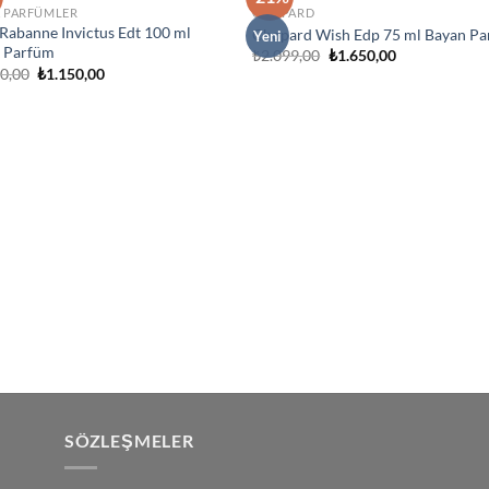
İstek
İst
K PARFÜMLER
CHOPARD
Listeme
List
Rabanne Invictus Edt 100 ml
Ekle
Ek
Chopard Wish Edp 75 ml Bayan P
Yeni
k Parfüm
Orijinal
Şu
₺
2.099,00
₺
1.650,00
fiyat:
andaki
Orijinal
Şu
00,00
₺
1.150,00
₺2.099,00.
fiyat:
fiyat:
andaki
₺1.650,00.
₺2.700,00.
fiyat:
₺1.150,00.
SÖZLEŞMELER