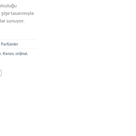
olculuğu
 şişe tasarımıyla
lar sunuyor.
,
Parfümler
e
,
Kenzo
,
orijinal
,