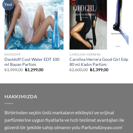
Ekle
Ekle
Yeni
DAVIDOFF
CAROLINA HERRERA
Davidoff Cool Water EDT 100
Carolina Herrera Good Girl Edp
ml Bayan Parfüm
80 ml Kadın Parfüm
Orijinal
Şu
Orijinal
Şu
₺
1.999,00
₺
1.299,00
₺
2.600,00
₺
1.399,00
fiyat:
andaki
fiyat:
andaki
₺1.999,00.
fiyat:
₺2.600,00.
fiyat:
₺1.299,00.
₺1.399,00.
HAKKIMIZDA
Birbirinden seçkin ünlü markaların etkileyici ve orijinal
parfümlerine uygun fiyatlarla ve hızlı teslimat avantajları ile
güvenli bir şekilde sahip olmanın yolu Parfumdünyası.com’