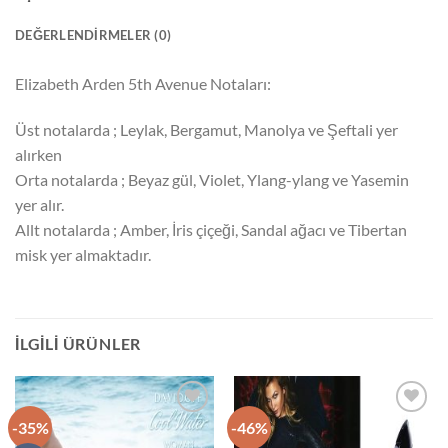
DEĞERLENDIRMELER (0)
Elizabeth Arden 5th Avenue Notaları:
Üst notalarda ; Leylak, Bergamut, Manolya ve Şeftali yer
alırken
Orta notalarda ; Beyaz gül, Violet, Ylang-ylang ve Yasemin
yer alır.
Allt notalarda ; Amber, İris çiçeği, Sandal ağacı ve Tibertan
misk yer almaktadır.
İLGILI ÜRÜNLER
-35%
-46%
İstek
İstek
Listeme
Listeme