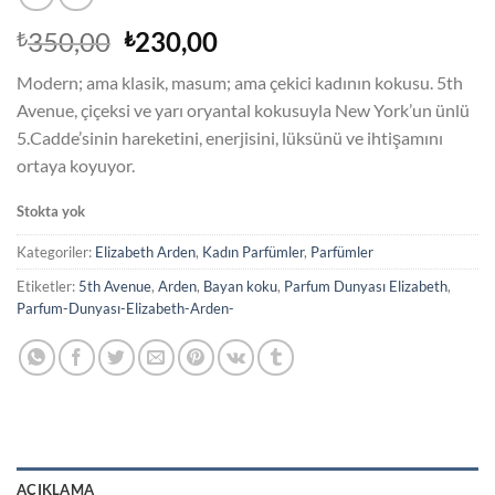
Orijinal
Şu
350,00
230,00
₺
₺
fiyat:
andaki
Modern; ama klasik, masum; ama çekici kadının kokusu. 5th
₺350,00.
fiyat:
Avenue, çiçeksi ve yarı oryantal kokusuyla New York’un ünlü
₺230,00.
5.Cadde’sinin hareketini, enerjisini, lüksünü ve ihtişamını
ortaya koyuyor.
Stokta yok
Kategoriler:
Elizabeth Arden
,
Kadın Parfümler
,
Parfümler
Etiketler:
5th Avenue
,
Arden
,
Bayan koku
,
Parfum Dunyası Elizabeth
,
Parfum-Dunyası-Elizabeth-Arden-
AÇIKLAMA