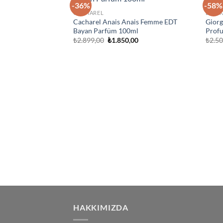
-36%
-58%
İstek
CACHAREL
ERKE
Listeme
Cacharel Anais Anais Femme EDT
Giorg
Ekle
Bayan Parfüm 100ml
Prof
Orijinal
Şu
₺
2.899,00
₺
1.850,00
₺
2.5
fiyat:
andaki
₺2.899,00.
fiyat:
₺1.850,00.
HAKKIMIZDA