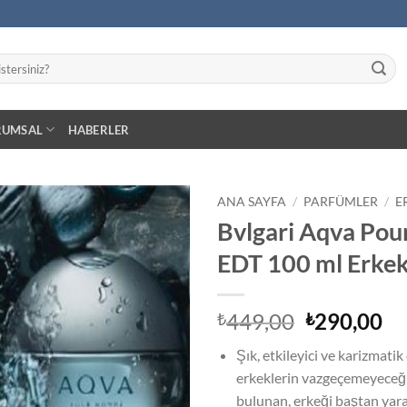
RUMSAL
HABERLER
ANA SAYFA
/
PARFÜMLER
/
E
Bvlgari Aqva Po
İstek
EDT 100 ml Erke
Listeme
Ekle
Orijinal
Ş
449,00
290,00
₺
₺
fiyat:
an
Şık, etkileyici ve karizmatik 
₺449,00.
fiy
erkeklerin vazgeçemeyeceği
₺2
bulunan, erkeği baştan yar