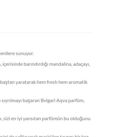
ğenilere sunuyor.
, içerisinde barındırdığı mandalina, adaçayı,
ği baştan yaratarak hem fresh hem aromatik
e sıyrılmayı başaran Bvlgari Aqva parfüm,
, sizi en iyi yansıtan parfümün bu olduğunu
mesini de sağlayarak maskülen tavrını bir kez