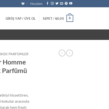
Hesabım
0
GIRIŞ YAP / ÜYE OL
SEPET /
₺
0,00
RKEK PARFÜMLER
ur Homme
k Parfümü
u
daki
etkiyi hissettiren,
at:
 kokular arasında
90,00.
atarak hem fresh