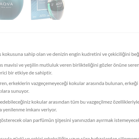
kokusuna sahip olan ve denizin engin kudretini ve çekiciliğini be
s mavisi ve yeşilin mutluluk veren birlikteliğini gözler önüne seren
ci bir etkiye de sahiptir.
ettiren, erkeklerin vazgeçemeyeceği kokular arasında bulunan, erke
ılara sunuyor.
 edebileceğiniz kokular arasından tüm bu vazgeçilmez özellikleriyl
ya yenilenme imkanı veriyor.
 gösterecek olan parfümün şişesini yanınızdan ayırmak istemeyecek
okusuyla güçlü ve çekici erkeksiliğin uzun süre hafızalardan silinme