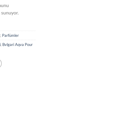
munu
a sunuyor.
r
,
Parfümler
i
,
Bvlgari Aqva Pour