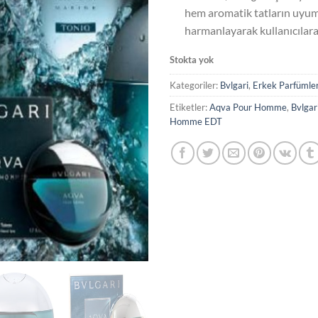
hem aromatik tatların uyu
harmanlayarak kullanıcılar
Stokta yok
Kategoriler:
Bvlgari
,
Erkek Parfümle
Etiketler:
Aqva Pour Homme
,
Bvlgar
Homme EDT