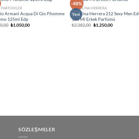
-48%
İstek
İst
K PARFÜMLER
CAROLINA HERRERA
Listeme
List
io Armani Acqua Di Gio P.homme
Carolina Herrera 212 Sexy Men Ed
Ekle
Ek
Yeni
umo 125ml Edp
100 Ml Erkek Parfümü
Orijinal
Şu
Orijinal
Şu
00,00
₺
1.050,00
₺
2.382,00
₺
1.250,00
fiyat:
andaki
fiyat:
andaki
₺2.500,00.
fiyat:
₺2.382,00.
fiyat:
₺1.050,00.
₺1.250,00.
SÖZLEŞMELER