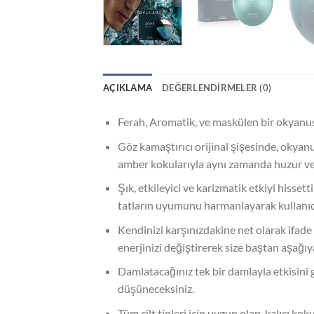
AÇIKLAMA
DEĞERLENDIRMELER (0)
Ferah, Aromatik, ve maskülen bir okyanus 
Göz kamaştırıcı orijinal şişesinde, okyanu
amber kokularıyla aynı zamanda huzur veri
Şık, etkileyici ve karizmatik etkiyi hiss
tatların uyumunu harmanlayarak kullanıc
Kendinizi karşınızdakine net olarak ifade
enerjinizi değiştirerek size baştan aşağı
Damlatacağınız tek bir damlayla etkisini
düşüneceksiniz.
Tüm cilt tipleri için uygun olan, kalıcı k