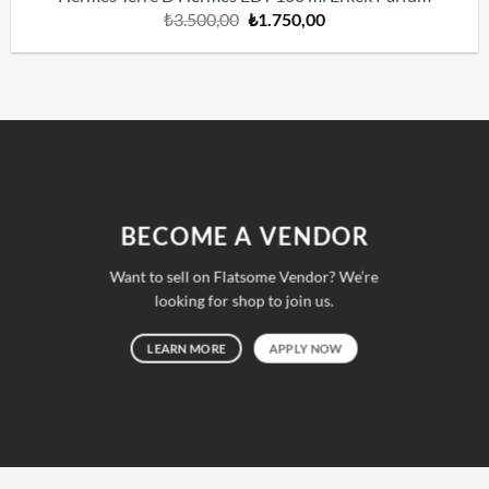
Orijinal
Şu
₺
3.500,00
₺
1.750,00
fiyat:
andaki
₺3.500,00.
fiyat:
₺1.750,00.
BECOME A VENDOR
Want to sell on Flatsome Vendor? We’re
looking for shop to join us.
LEARN MORE
APPLY NOW